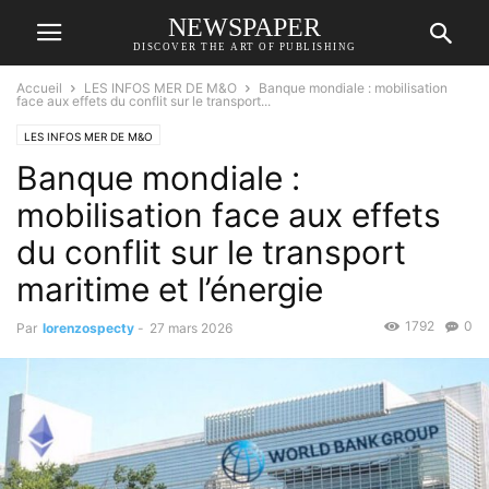
NEWSPAPER
DISCOVER THE ART OF PUBLISHING
Accueil
LES INFOS MER DE M&O
Banque mondiale : mobilisation
face aux effets du conflit sur le transport...
LES INFOS MER DE M&O
Banque mondiale :
mobilisation face aux effets
du conflit sur le transport
maritime et l’énergie
1792
0
Par
lorenzospecty
-
27 mars 2026