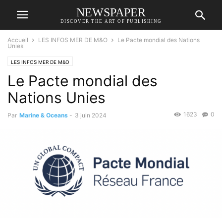
NEWSPAPER
DISCOVER THE ART OF PUBLISHING
Accueil
LES INFOS MER DE M&O
Le Pacte mondial des Nations
Unies
LES INFOS MER DE M&O
Le Pacte mondial des
Nations Unies
1623
0
Par
Marine & Oceans
-
3 juin 2024