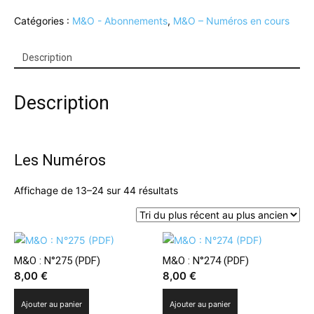
M&O
Catégories :
M&O - Abonnements
,
M&O – Numéros en cours
:
N°
283
Description
(numéro
gratuit)
Description
Les Numéros
Trié
Affichage de 13–24 sur 44 résultats
du
plus
récent
au
M&O : N°275 (PDF)
M&O : N°274 (PDF)
plus
8,00
€
8,00
€
ancien
Ajouter au panier
Ajouter au panier