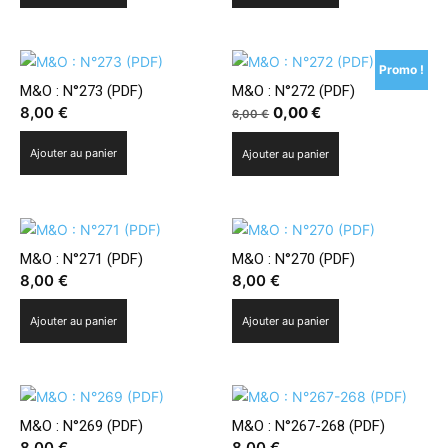
Promo !
M&O : N°273 (PDF)
M&O : N°272 (PDF)
Le
Le
8,00
€
0,00
€
6,00
€
prix
prix
Ajouter au panier
Ajouter au panier
initial
actuel
était :
est :
6,00 €.
0,00 €.
M&O : N°271 (PDF)
M&O : N°270 (PDF)
8,00
€
8,00
€
Ajouter au panier
Ajouter au panier
M&O : N°269 (PDF)
M&O : N°267-268 (PDF)
8,00
€
8,00
€