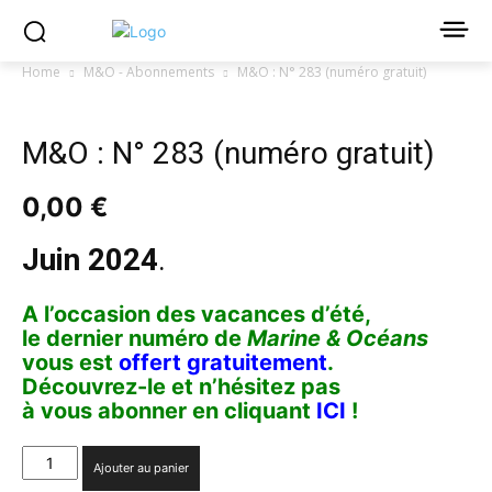
Home
M&O - Abonnements
M&O : N° 283 (numéro gratuit)
M&O : N° 283 (numéro gratuit)
0,00
€
Juin 2024
.
A l’occasion des vacances d’été,
le dernier numéro de
Marine & Océans
vous est
offert gratuitement
.
Découvrez-le et n’hésitez pas
à vous abonner en cliquant
ICI
!
quantité
Ajouter au panier
de