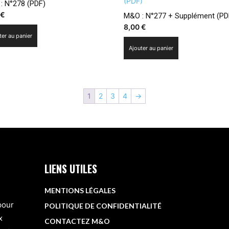
: N°278 (PDF)
0
€
M&O : N°277 + Supplément (PD
8,00
€
ter au panier
Ajouter au panier
1
2
3
4
→
LIENS UTILES
MENTIONS LÉGALES
 pour
POLITIQUE DE CONFIDENTIALITÉ
x
CONTACTEZ M&O