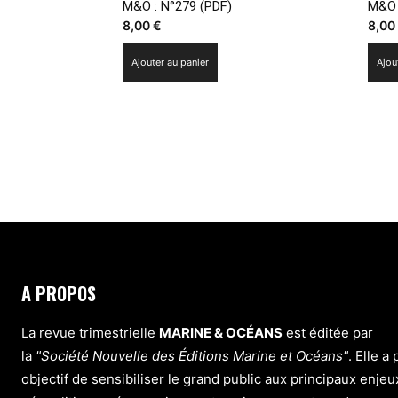
M&O : N°279 (PDF)
M&O 
8,00
€
8,0
Ajouter au panier
Ajou
A PROPOS
La revue trimestrielle
MARINE & OCÉANS
est éditée par
la
"Société Nouvelle des Éditions Marine et Océans"
. Elle a
objectif de sensibiliser le grand public aux principaux enjeu