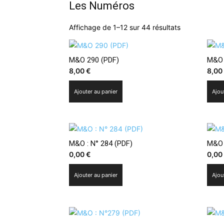
Les Numéros
Trié
Affichage de 1–12 sur 44 résultats
du
plus
récent
M&O 290 (PDF)
M&O 
au
8,00
€
8,0
plus
ancien
Ajouter au panier
Ajou
M&O : N° 284 (PDF)
M&O 
0,00
€
0,0
Ajouter au panier
Ajou