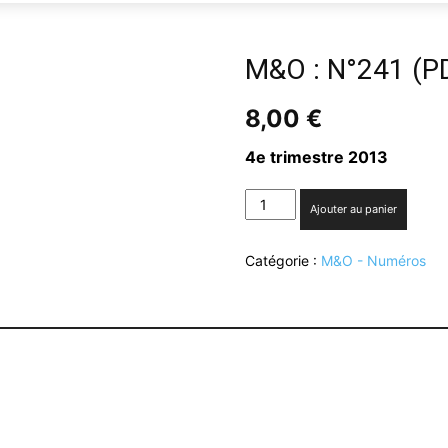
M&O : N°241 (P
8,00
€
4e trimestre 2013
quantité
Ajouter au panier
de
M&O
Catégorie :
M&O - Numéros
:
N°241
(PDF)