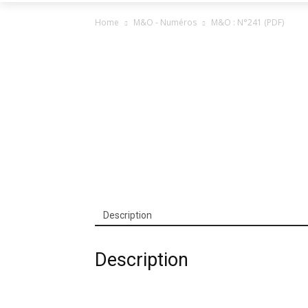
Home
M&O - Numéros
M&O : N°241 (PDF)
Description
Description