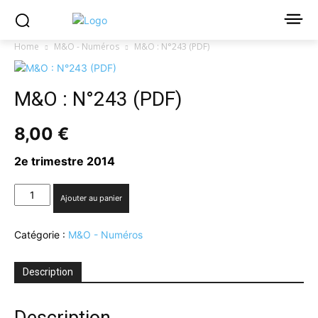
Home
M&O - Numéros
M&O : N°243 (PDF)
M&O : N°243 (PDF)
8,00
€
2e trimestre 2014
quantité
Ajouter au panier
de
M&O
Catégorie :
M&O - Numéros
:
N°243
(PDF)
Description
Description