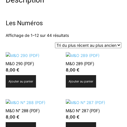
Les Numéros
Trié
Affichage de 1–12 sur 44 résultats
du
plus
récent
au
M&O 290 (PDF)
M&O 289 (PDF)
plus
8,00
€
8,00
€
ancien
Ajouter au panier
Ajouter au panier
M&O N° 288 (PDF)
M&O N° 287 (PDF)
8,00
€
8,00
€