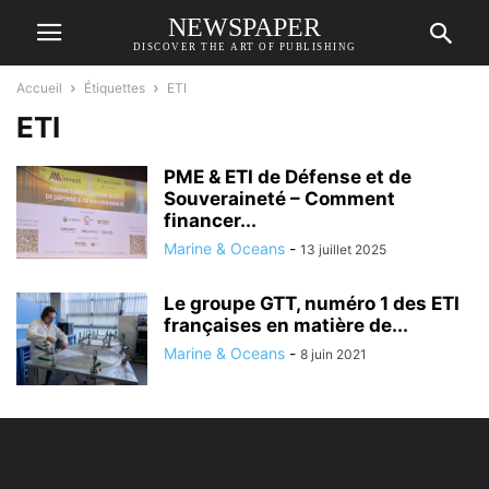
NEWSPAPER
DISCOVER THE ART OF PUBLISHING
Accueil
Étiquettes
ETI
ETI
PME & ETI de Défense et de
Souveraineté – Comment
financer...
Marine & Oceans
-
13 juillet 2025
Le groupe GTT, numéro 1 des ETI
françaises en matière de...
Marine & Oceans
-
8 juin 2021