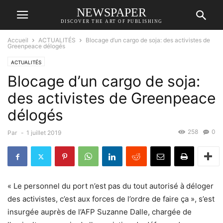
NEWSPAPER
DISCOVER THE ART OF PUBLISHING
Accueil
ACTUALITÉS
Blocage d’un cargo de soja: des activistes de
Greenpeace délogés
ACTUALITÉS
Blocage d’un cargo de soja:
des activistes de Greenpeace
délogés
258
0
Par
-
1 juillet 2019
« Le personnel du port n’est pas du tout autorisé à déloger
des activistes, c’est aux forces de l’ordre de faire ça », s’est
insurgée auprès de l’AFP Suzanne Dalle, chargée de