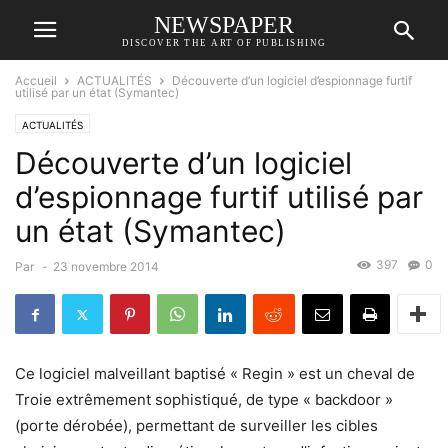
NEWSPAPER
DISCOVER THE ART OF PUBLISHING
Accueil
ACTUALITÉS
Découverte d’un logiciel d’espionnage furtif
utilisé par un état (Symantec)
ACTUALITÉS
Découverte d’un logiciel
d’espionnage furtif utilisé par
un état (Symantec)
397
0
Par
-
23 novembre 2014
Ce logiciel malveillant baptisé « Regin » est un cheval de
Troie extrêmement sophistiqué, de type « backdoor »
(porte dérobée), permettant de surveiller les cibles