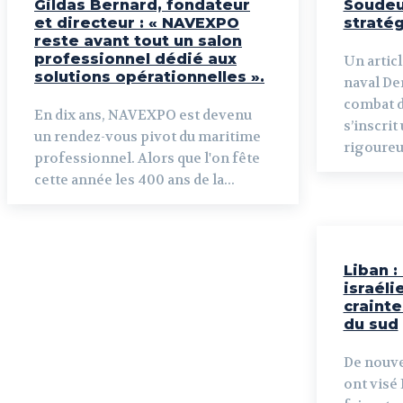
Gildas Bernard, fondateur
Soudeu
et directeur : « NAVEXPO
straté
reste avant tout un salon
professionnel dédié aux
Un articl
solutions opérationnelles ».
naval Derrière chaque bâtiment de
combat d
En dix ans, NAVEXPO est devenu
s’inscrit
un rendez-vous pivot du maritime
rigoureus
professionnel. Alors que l'on fête
cette année les 400 ans de la...
Liban :
israéli
craint
du sud
De nouve
ont visé 