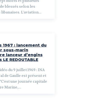
ept morts et plusieurs
de blessés selon les
 libanaises. L’aviation...
s 1967 : lancement du
r sous-marin
re lanceur d’engins
is LE REDOUTABLE
déo du 9 juillet 1969 : INA
l de Gaulle est présent et
 "C’est une journée capitale
e Marine,...