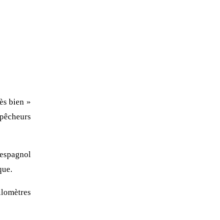
ès bien »
 pêcheurs
 espagnol
que.
ilomètres