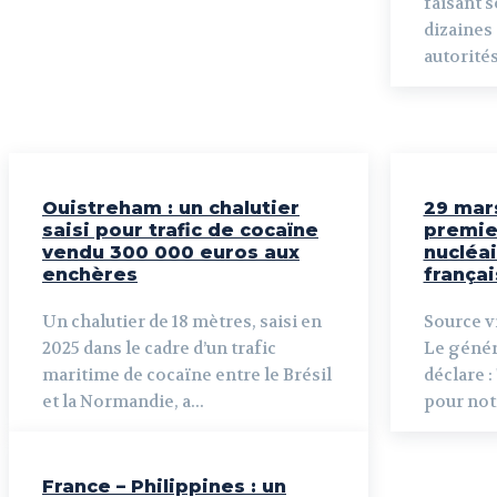
faisant s
dizaines 
autorités
Ouistreham : un chalutier
29 mar
saisi pour trafic de cocaïne
premie
vendu 300 000 euros aux
nucléai
enchères
frança
Un chalutier de 18 mètres, saisi en
Source vi
2025 dans le cadre d’un trafic
Le généra
maritime de cocaïne entre le Brésil
déclare :
et la Normandie, a...
pour notr
France – Philippines : un