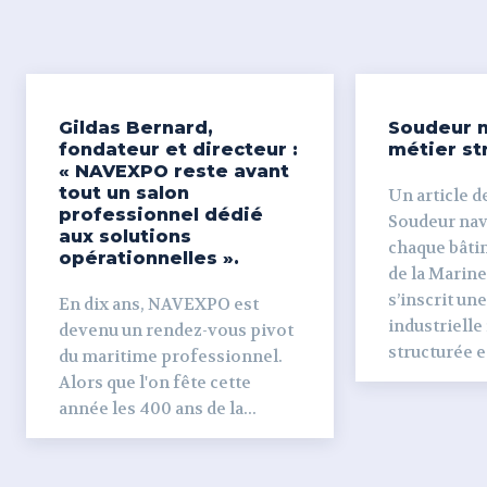
Gildas Bernard,
Soudeur n
fondateur et directeur :
métier st
« NAVEXPO reste avant
tout un salon
Un article de
professionnel dédié
Soudeur naval Derr
aux solutions
chaque bâti
opérationnelles ».
de la Marine
s’inscrit un
En dix ans, NAVEXPO est
industrielle
devenu un rendez-vous pivot
structurée et
du maritime professionnel.
Alors que l'on fête cette
année les 400 ans de la...