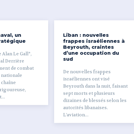
aval, un
Liban : nouvelles
ratégique
frappes israéliennes à
Beyrouth, craintes
d’une occupation du
 Alan Le Gall*,
sud
ière
ment de combat
De nouvelles frappes
 nationale
israéliennes ont visé
e chaîne
Beyrouth dans la nuit, faisant
 rigoureuse,
sept morts et plusieurs
...
dizaines de blessés selon les
autorités libanaises.
L’aviation...