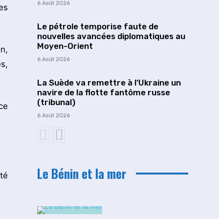
6 Août 2026
es
Le pétrole temporise faute de
nouvelles avancées diplomatiques au
Moyen-Orient
n,
6 Août 2026
s,
La Suède va remettre à l’Ukraine un
navire de la flotte fantôme russe
(tribunal)
ce
6 Août 2026
Le Bénin et la mer
té