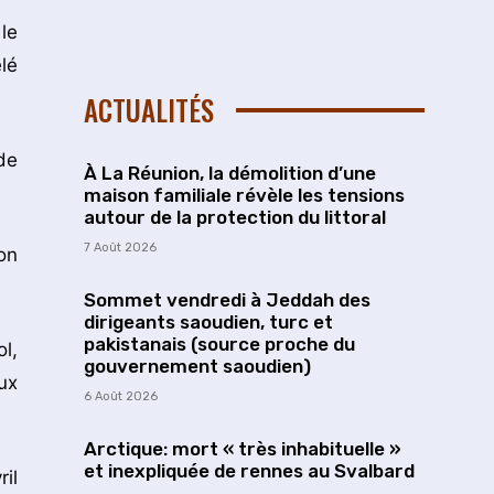
le
lé
ACTUALITÉS
de
À La Réunion, la démolition d’une
maison familiale révèle les tensions
autour de la protection du littoral
7 Août 2026
on
Sommet vendredi à Jeddah des
dirigeants saoudien, turc et
pakistanais (source proche du
l,
gouvernement saoudien)
ux
6 Août 2026
Arctique: mort « très inhabituelle »
et inexpliquée de rennes au Svalbard
il