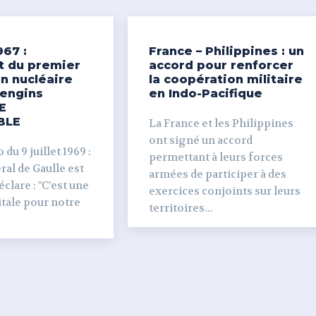
967 :
France – Philippines : un
t du premier
accord pour renforcer
n nucléaire
la coopération militaire
’engins
en Indo-Pacifique
E
BLE
La France et les Philippines
ont signé un accord
du 9 juillet 1969 :
permettant à leurs forces
al de Gaulle est
armées de participer à des
clare : "C’est une
exercices conjoints sur leurs
tale pour notre
territoires...