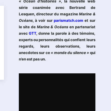
« Océan d’histoires »
, la nouvelle web
série coanimée avec Bertrand de
Lesquen, directeur du magazine
Marine &
Océans
, à voir sur
parismatch.com
et sur
le site de
Marine & Océans
en partenariat
avec
GTT
, donne la parole à des témoins,
experts ou personnalités qui confient leurs
regards, leurs observations, leurs
anecdotes sur ce
« monde du silence »
qui
n’en est pas un.