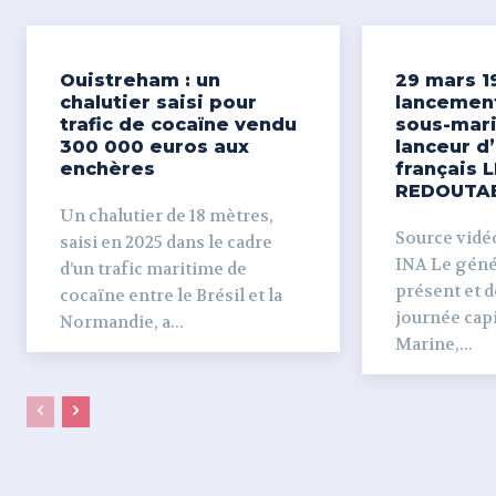
Ouistreham : un
29 mars 1
chalutier saisi pour
lancemen
trafic de cocaïne vendu
sous-mari
300 000 euros aux
lanceur d
enchères
français L
REDOUTA
Un chalutier de 18 mètres,
Source vidéo 
saisi en 2025 dans le cadre
INA Le génér
d’un trafic maritime de
présent et dé
cocaïne entre le Brésil et la
journée capi
Normandie, a...
Marine,...