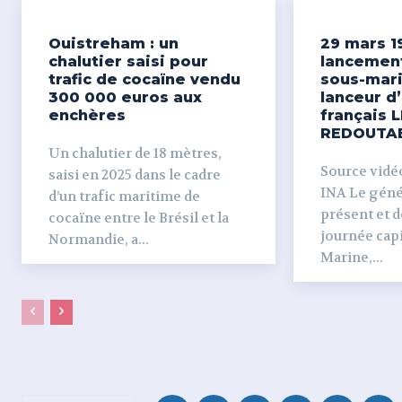
Ouistreham : un
29 mars 1
chalutier saisi pour
lancemen
trafic de cocaïne vendu
sous-mari
300 000 euros aux
lanceur d
enchères
français L
REDOUTA
Un chalutier de 18 mètres,
Source vidéo 
saisi en 2025 dans le cadre
INA Le génér
d’un trafic maritime de
présent et dé
cocaïne entre le Brésil et la
journée capi
Normandie, a...
Marine,...