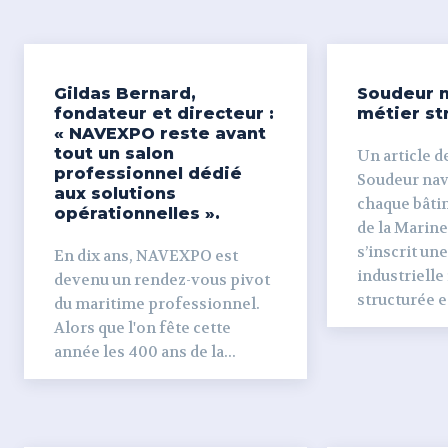
Gildas Bernard,
Soudeur n
fondateur et directeur :
métier st
« NAVEXPO reste avant
tout un salon
Un article de
professionnel dédié
Soudeur naval Derr
aux solutions
chaque bâti
opérationnelles ».
de la Marine
s’inscrit un
En dix ans, NAVEXPO est
industrielle
devenu un rendez-vous pivot
structurée et
du maritime professionnel.
Alors que l'on fête cette
année les 400 ans de la...