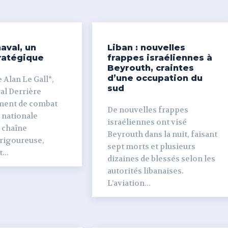
aval, un
Liban : nouvelles
ratégique
frappes israéliennes à
Beyrouth, craintes
d’une occupation du
 Alan Le Gall*,
sud
ière
ment de combat
De nouvelles frappes
 nationale
israéliennes ont visé
e chaîne
Beyrouth dans la nuit, faisant
 rigoureuse,
sept morts et plusieurs
...
dizaines de blessés selon les
autorités libanaises.
L’aviation...