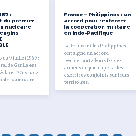
967 :
France – Philippines : un
t du premier
accord pour renforcer
n nucléaire
la coopération militaire
’engins
en Indo-Pacifique
E
BLE
La France et les Philippines
ont signé un accord
du 9 juillet 1969 :
permettant à leurs forces
al de Gaulle est
armées de participer à des
clare : "C’est une
exercices conjoints sur leurs
tale pour notre
territoires...