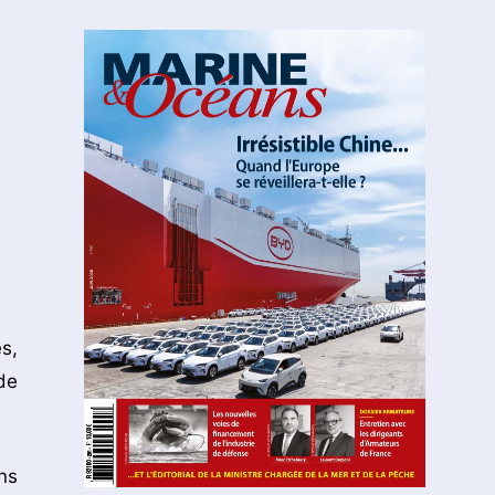
s,
de
ns