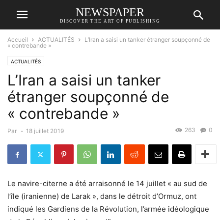
NEWSPAPER
DISCOVER THE ART OF PUBLISHING
Accueil
ACTUALITÉS
L’Iran a saisi un tanker étranger soupçonné de
« contrebande »
ACTUALITÉS
L’Iran a saisi un tanker
étranger soupçonné de
« contrebande »
263
0
Par
-
18 juillet 2019
Le navire-citerne a été arraisonné le 14 juillet « au sud de
l’île (iranienne) de Larak », dans le détroit d’Ormuz, ont
indiqué les Gardiens de la Révolution, l’armée idéologique