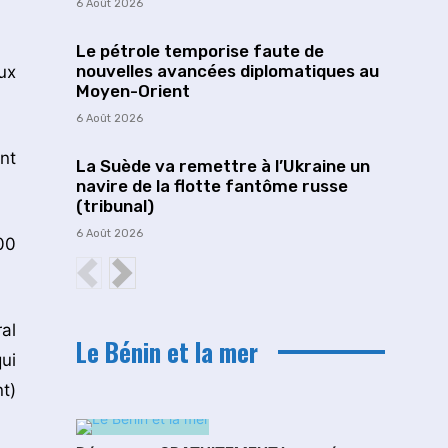
6 Août 2026
Le pétrole temporise faute de
nouvelles avancées diplomatiques au
ux
Moyen-Orient
6 Août 2026
nt
La Suède va remettre à l’Ukraine un
navire de la flotte fantôme russe
(tribunal)
6 Août 2026
00
al
Le Bénin et la mer
ui
t)