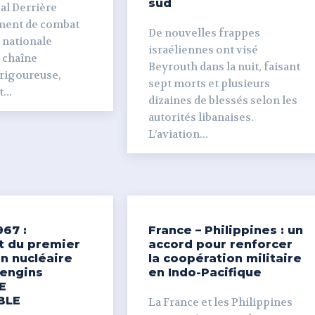
sud
ière
ment de combat
De nouvelles frappes
 nationale
israéliennes ont visé
e chaîne
Beyrouth dans la nuit, faisant
 rigoureuse,
sept morts et plusieurs
...
dizaines de blessés selon les
autorités libanaises.
L’aviation...
967 :
France – Philippines : un
t du premier
accord pour renforcer
n nucléaire
la coopération militaire
’engins
en Indo-Pacifique
E
BLE
La France et les Philippines