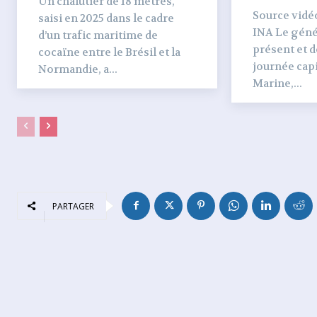
Un chalutier de 18 mètres,
Source vidéo 
saisi en 2025 dans le cadre
INA Le génér
d’un trafic maritime de
présent et dé
cocaïne entre le Brésil et la
journée capi
Normandie, a...
Marine,...
PARTAGER