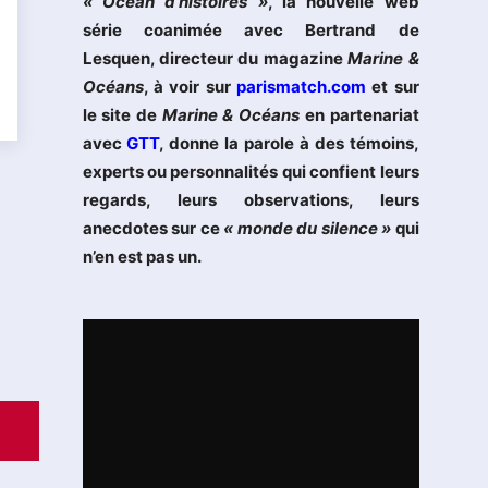
« Océan d’histoires »
, la nouvelle web
série coanimée avec Bertrand de
Lesquen, directeur du magazine
Marine &
Océans
, à voir sur
parismatch.com
et sur
le site de
Marine & Océans
en partenariat
avec
GTT
, donne la parole à des témoins,
experts ou personnalités qui confient leurs
regards, leurs observations, leurs
anecdotes sur ce
« monde du silence »
qui
n’en est pas un.