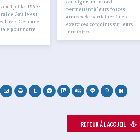
ont signé un accord
du 9 juillet 1969 :
permettant à leurs forces
al de Gaulle est
armées de participer à des
clare : "C’est une
exercices conjoints sur leurs
tale pour notre
territoires...
RETOUR À L'ACCUEIL