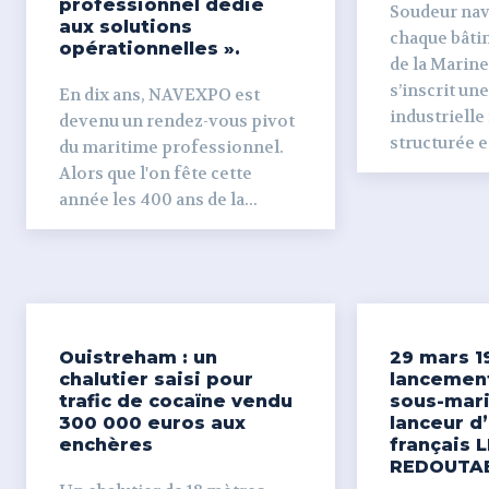
professionnel dédié
Soudeur naval Derr
aux solutions
chaque bâti
opérationnelles ».
de la Marine
s’inscrit un
En dix ans, NAVEXPO est
industrielle
devenu un rendez-vous pivot
structurée et
du maritime professionnel.
Alors que l'on fête cette
année les 400 ans de la...
Ouistreham : un
29 mars 1
chalutier saisi pour
lancemen
trafic de cocaïne vendu
sous-mari
300 000 euros aux
lanceur d
enchères
français L
REDOUTA