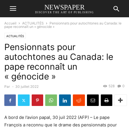
NEWSPAPER
DISCOVER THE ART OF PUBLISHING
Accueil
ACTUALITÉS
Pensionnats pour autochtones au Canada: le
pape reconnaît un « génocide »
ACTUALITÉS
Pensionnats pour
autochtones au Canada: le
pape reconnaît un
« génocide »
528
0
Par
-
30 juillet 2022
A bord de l’avion papal, 30 juil 2022 (AFP) – Le pape
François a reconnu que le drame des pensionnats pour