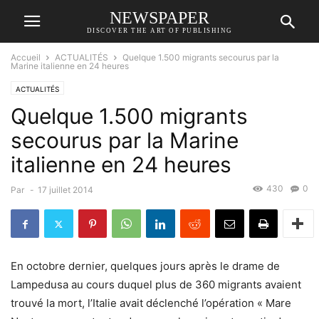
NEWSPAPER
DISCOVER THE ART OF PUBLISHING
Accueil
ACTUALITÉS
Quelque 1.500 migrants secourus par la
Marine italienne en 24 heures
ACTUALITÉS
Quelque 1.500 migrants
secourus par la Marine
italienne en 24 heures
430
0
Par
-
17 juillet 2014
En octobre dernier, quelques jours après le drame de
Lampedusa au cours duquel plus de 360 migrants avaient
trouvé la mort, l’Italie avait déclenché l’opération « Mare