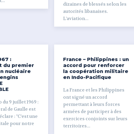
...
dizaines de blessés selon les
autorités libanaises.
L’aviation...
967 :
France – Philippines : un
t du premier
accord pour renforcer
n nucléaire
la coopération militaire
’engins
en Indo-Pacifique
E
BLE
La France et les Philippines
ont signé un accord
du 9 juillet 1969 :
permettant à leurs forces
al de Gaulle est
armées de participer à des
clare : "C’est une
exercices conjoints sur leurs
tale pour notre
territoires...