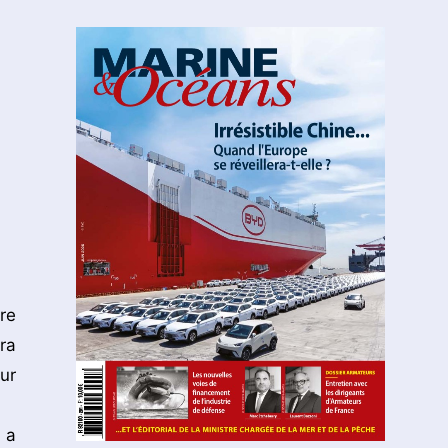
re
ra
ur
 a