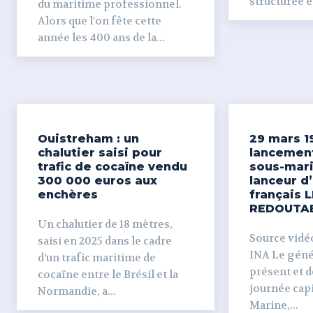
structurée et
du maritime professionnel.
Alors que l'on fête cette
année les 400 ans de la...
Ouistreham : un
29 mars 1
chalutier saisi pour
lancemen
trafic de cocaïne vendu
sous-mari
300 000 euros aux
lanceur d
enchères
français L
REDOUTA
Un chalutier de 18 mètres,
Source vidéo 
saisi en 2025 dans le cadre
INA Le génér
d’un trafic maritime de
présent et dé
cocaïne entre le Brésil et la
journée capi
Normandie, a...
Marine,...