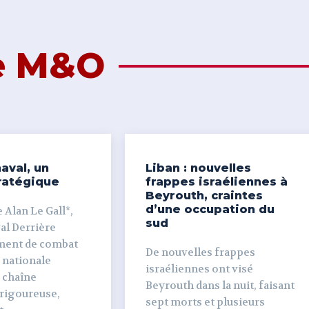
de M&O
aval, un
Liban : nouvelles
ratégique
frappes israéliennes à
Beyrouth, craintes
d’une occupation du
 Alan Le Gall*,
sud
ière
ment de combat
De nouvelles frappes
 nationale
israéliennes ont visé
e chaîne
Beyrouth dans la nuit, faisant
 rigoureuse,
sept morts et plusieurs