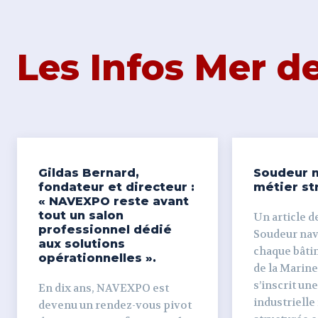
Les Infos Mer 
Gildas Bernard,
Soudeur n
fondateur et directeur :
métier st
« NAVEXPO reste avant
tout un salon
Un article de
professionnel dédié
Soudeur naval Derr
aux solutions
chaque bâti
opérationnelles ».
de la Marine
s’inscrit un
En dix ans, NAVEXPO est
industrielle
devenu un rendez-vous pivot