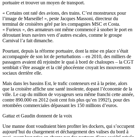
portuaire et trouver un moyen de transport.
« Certains ont raté des avions, des trains. C’est monstrueux pour
l’image de Marseille! », peste Jacques Massoni, directeur du
terminal de croisières géré par les compagnies MSC et Costa.
« Furieux », des armateurs ont même commencé à snober le port en
déroutant leurs navires vers d’autres escales, comme le groupe
Carnival l’a fait dimanche.
Pourtant, depuis la réforme portuaire, dont la mise en place s’était
accompagnée de son lot de perturbations – en 2010, des milliers de
passagers avaient dû rejoindre le quai à bord de chaloupes – la CGT
semblait s’être assagie et la cité phocéenne croyait les mouvements
sociaux derrière elle.
Mais dans les bassins Est, le trafic conteneurs est à la peine, alors
que la croisière affiche une santé insolente, dopant l’économie de la
ville. Le cap du million de voyageurs sera même franchi cette année,
contre 890.000 en 2012 (soit cent fois plus qu’en 1992!), pour des
retombées commerciales dépassant les 150 millions d’euros.
Gattaz et Gaudin donnent de la voix
Une manne dont voudraient bien profiter les dockers, qui s’occupent
aujourd’hui du chargement et déchargement des valises du bord à