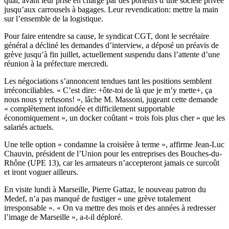
quai, avant leur prise en charge par des porteurs d’une société privée
jusqu’aux carrousels à bagages. Leur revendication: mettre la main
sur l’ensemble de la logistique.
Pour faire entendre sa cause, le syndicat CGT, dont le secrétaire
général a décliné les demandes d’interview, a déposé un préavis de
grève jusqu’à fin juillet, actuellement suspendu dans l’attente d’une
réunion à la préfecture mercredi.
Les négociations s’annoncent tendues tant les positions semblent
irréconciliables. « C’est dire: +ôte-toi de là que je m’y mette+, ça
nous nous y refusons! », lâche M. Massoni, jugeant cette demande
« complètement infondée et difficilement supportable
économiquement », un docker coûtant « trois fois plus cher » que les
salariés actuels.
Une telle option « condamne la croisière à terme », affirme Jean-Luc
Chauvin, président de l’Union pour les entreprises des Bouches-du-
Rhône (UPE 13), car les armateurs n’accepteront jamais ce surcoût
et iront voguer ailleurs.
En visite lundi à Marseille, Pierre Gattaz, le nouveau patron du
Medef, n’a pas manqué de fustiger « une grève totalement
irresponsable ». « On va mettre des mois et des années à redresser
l’image de Marseille », a-t-il déploré.