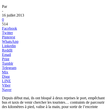
Par
-
16 juillet 2013
0
514
Facebook
Twitter
Pinterest
WhatsApp
Linkedin
ReddIt
Email
Print
Tumblr
Telegram
Mix
Digg
LINE
Viber
Naver
Depuis début mai, ils ont bloqué à deux reprises le port, empêchant
bus et taxis de venir chercher les touristes… contraints de parcourir
des kilomètres à pied, valise à la main, pour sortir de l’enceinte