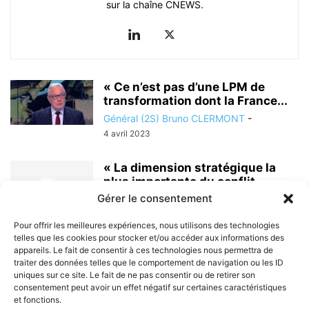
sur la chaîne CNEWS.
« Ce n’est pas d’une LPM de
transformation dont la France...
Général (2S) Bruno CLERMONT
-
4 avril 2023
« La dimension stratégique la
plus importante du conflit
ukrainien a été...
Gérer le consentement
Général (2S) Bruno CLERMONT
-
Pour offrir les meilleures expériences, nous utilisons des technologies
19 février 2023
telles que les cookies pour stocker et/ou accéder aux informations des
appareils. Le fait de consentir à ces technologies nous permettra de
traiter des données telles que le comportement de navigation ou les ID
uniques sur ce site. Le fait de ne pas consentir ou de retirer son
consentement peut avoir un effet négatif sur certaines caractéristiques
et fonctions.