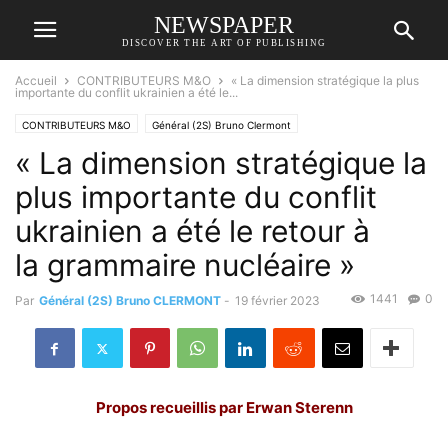
NEWSPAPER
DISCOVER THE ART OF PUBLISHING
Accueil
CONTRIBUTEURS M&O
« La dimension stratégique la plus
importante du conflit ukrainien a été le...
CONTRIBUTEURS M&O
Général (2S) Bruno Clermont
« La dimension stratégique la
plus importante du conflit
ukrainien a été le retour à
la grammaire nucléaire »
1441
0
Par
Général (2S) Bruno CLERMONT
-
19 février 2023
Propos recueillis
par
Erwan Sterenn