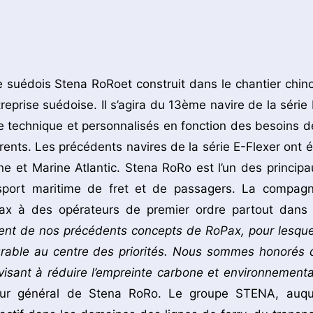
e suédois Stena RoRoet construit dans le chantier chino
treprise suédoise. Il s’agira du 13ème navire de la série 
e technique et personnalisés en fonction des besoins d
ents. Les précédents navires de la série E-Flexer ont é
ine et Marine Atlantic. Stena RoRo est l’un des principa
sport maritime de fret et de passagers. La compagn
ax à des opérateurs de premier ordre partout dans 
ement de nos précédents concepts de RoPax, pour lesque
urable au centre des priorités. Nous sommes honorés 
visant à réduire l’empreinte carbone et environnementa
teur général de Stena RoRo. Le groupe STENA, auqu