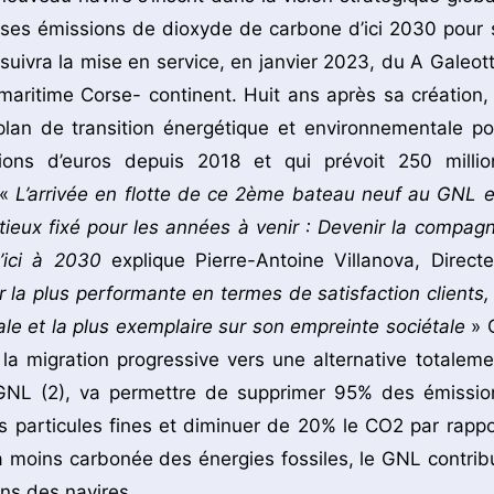
 ses émissions de dioxyde de carbone d’ici 2030 pour 
suivra la mise en service, en janvier 2023, du A Galeott
aritime Corse- continent. Huit ans après sa création, 
lan de transition énergétique et environnementale po
ions d’euros depuis 2018 et qui prévoit 250 millio
 «
L’arrivée en flotte de ce 2ème bateau neuf au GNL e
tieux fixé pour les années à venir : Devenir la compagn
’ici à 2030
explique Pierre-Antoine Villanova, Directe
la plus performante en termes de satisfaction clients, 
le et la plus exemplaire sur son empreinte sociétale
» 
a migration progressive vers une alternative totaleme
-GNL (2), va permettre de supprimer 95% des émissio
s particules fines et diminuer de 20% le CO2 par rappo
a moins carbonée des énergies fossiles, le GNL contrib
ons des navires.