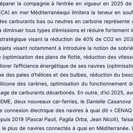
réparer la compagnie à l’entrée en vigueur en 2025 de 
CA) en mer Méditerranéequi limitera la teneur en souf
s des carburants bas ou neutres en carbone représente 
à diminuer tous types d’émissions et réduire fortement l
stratégique visant la réduction de 40% de CO2 en 203
ojets visant notamment à introduire la notion de sobrié
te (optimisation des plans de flotte, réduction des vitess
iorer l’efficience énergétique de ses navires (optimisati
orme des pales d’hélices et des bulbes, réduction du beso
silicone des carènes, optimisation du fonctionnement d
usage de carburants décarbonés. En outre, d’ici 2025, av
ADEME, deux nouveaux car-ferries, le
Danielle Casanova
de connexion électrique des navires à quai dit « CENAQ 
epuis 2019 (
Pascal Paoli, Paglia Orba, Jean Nicoli),
faisa
le plus de navires connectés à quai en Méditerranée. 