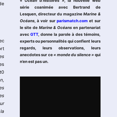
« Océan d’histoires »
, la nouvelle web
de
série coanimée avec Bertrand de
Lesquen, directeur du magazine
Marine &
Océans
, à voir sur
parismatch.com
et sur
le site de
Marine & Océans
en partenariat
avec
GTT
, donne la parole à des témoins,
ec
experts ou personnalités qui confient leurs
regards, leurs observations, leurs
rt
anecdotes sur ce
« monde du silence »
qui
es
n’en est pas un.
es
t0
n,
es
es
ur
la