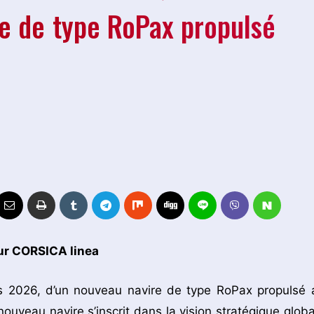
e de type RoPax propulsé
ur CORSICA linea
rs 2026, d’un nouveau navire de type RoPax propulsé 
veau navire s’inscrit dans la vision stratégique globa