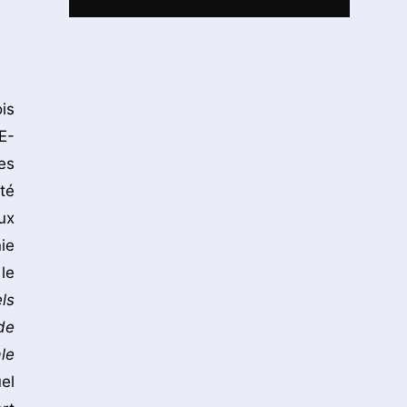
is
E-
es
té
ux
ie
le
ls
de
le
el