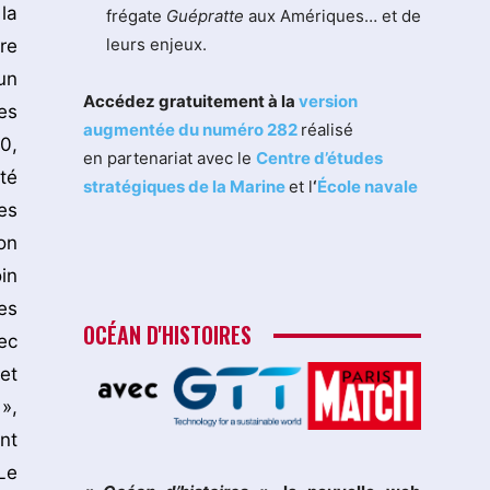
la
frégate
Guépratte
aux Amériques… et de
leurs enjeux.
re
un
Accédez gratuitement à la
version
es
augmentée du numéro 282
réalisé
0,
en partenariat avec le
Centre d’études
té
stratégiques de la Marine
et l
‘
École navale
es
on
in
es
OCÉAN D'HISTOIRES
ec
et
»,
nt
Le