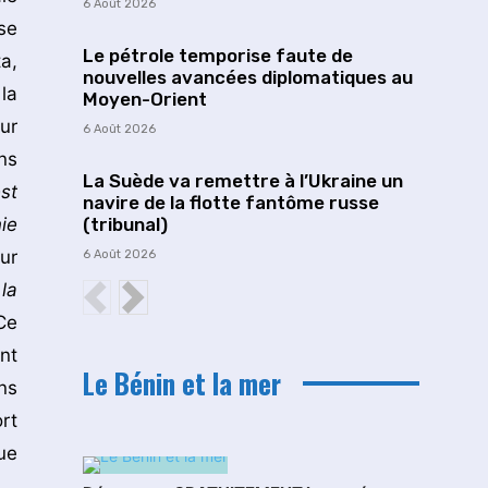
6 Août 2026
se
Le pétrole temporise faute de
a,
nouvelles avancées diplomatiques au
la
Moyen-Orient
ur
6 Août 2026
ns
La Suède va remettre à l’Ukraine un
st
navire de la flotte fantôme russe
(tribunal)
ie
ur
6 Août 2026
la
Ce
nt
Le Bénin et la mer
ns
rt
ue