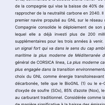
de la compagnie qui vise la baisse de 40% de
rapprocher de la neutralité carbone en 2040. Il 
premier navire propulsé au GNL sur le réseau m
Compagnie consolide le déploiement de son p
lequel elle a déjà investi plus de 200 mill
supplémentaires pour les trois années à venir.
un signal fort qui va dans le sens du cap ambi
maritime la plus moderne de Méditerranée d
général de CORSICA linea,
La plus moderne car 
plus engagée dans la transition environnementa
choix du GNL comme énergie transitoireavant l
décarbonée, telle que le BioGNL (1) ou le e
d’oxyde de soufre (SOx), 85% d’azote (Nox), le
au carburant traditionnel. Considérée comme l
de manière significative à la baisse des émissi