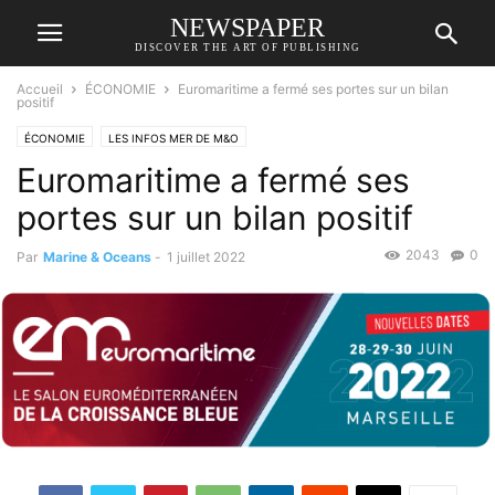
NEWSPAPER
DISCOVER THE ART OF PUBLISHING
Accueil
ÉCONOMIE
Euromaritime a fermé ses portes sur un bilan
positif
ÉCONOMIE
LES INFOS MER DE M&O
Euromaritime a fermé ses
portes sur un bilan positif
2043
0
Par
Marine & Oceans
-
1 juillet 2022