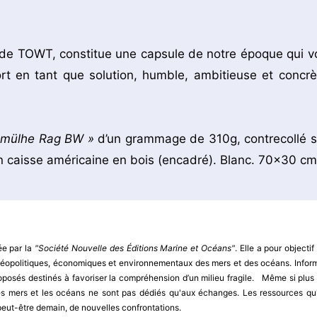
.
re de TOWT, constitue une capsule de notre époque qui vo
ort en tant que solution, humble, ambitieuse et concrè
emülhe Rag BW »
d’un grammage de 310g, contrecollé s
 caisse américaine en bois (encadré). Blanc. 70×30 cm
ée par la
"Société Nouvelle des Éditions Marine et Océans"
. Elle a pour objectif
x géopolitiques, économiques et environnementaux des mers et des océans. Infor
oposés destinés à favoriser la compréhension d’un milieu fragile. Même si plus
s mers et les océans ne sont pas dédiés qu'aux échanges. Les ressources qu'
 peut-être demain, de nouvelles confrontations.