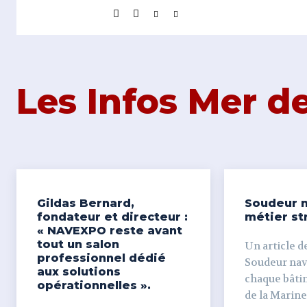
Les Infos Mer 
Gildas Bernard,
Soudeur n
fondateur et directeur :
métier st
« NAVEXPO reste avant
tout un salon
Un article de
professionnel dédié
Soudeur naval Derr
aux solutions
chaque bâti
opérationnelles ».
de la Marine