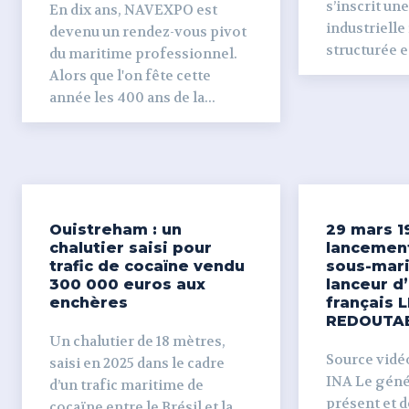
s’inscrit un
En dix ans, NAVEXPO est
industrielle
devenu un rendez-vous pivot
structurée et
du maritime professionnel.
Alors que l'on fête cette
année les 400 ans de la...
Ouistreham : un
29 mars 1
chalutier saisi pour
lancemen
trafic de cocaïne vendu
sous-mari
300 000 euros aux
lanceur d
enchères
français L
REDOUTA
Un chalutier de 18 mètres,
Source vidéo 
saisi en 2025 dans le cadre
INA Le génér
d’un trafic maritime de
présent et dé
cocaïne entre le Brésil et la