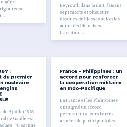
e chaîne
Beyrouth dans la nuit, faisant
 rigoureuse,
sept morts et plusieurs
...
dizaines de blessés selon les
autorités libanaises.
L’aviation...
967 :
France – Philippines : un
t du premier
accord pour renforcer
n nucléaire
la coopération militaire
’engins
en Indo-Pacifique
E
BLE
La France et les Philippines
ont signé un accord
du 9 juillet 1969 :
permettant à leurs forces
al de Gaulle est
armées de participer à des
clare : "C’est une