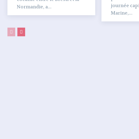
journée capi
Normandie, a...
Marine,...
PARTAGER