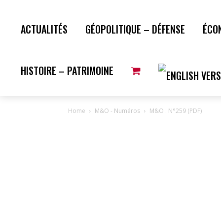
ACTUALITÉS
GÉOPOLITIQUE – DÉFENSE
ÉCO
HISTOIRE – PATRIMOINE
Home
M&O - Numéros
M&O : N°259 (PDF)