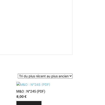
M&O : N°245 (PDF)
8,00
€