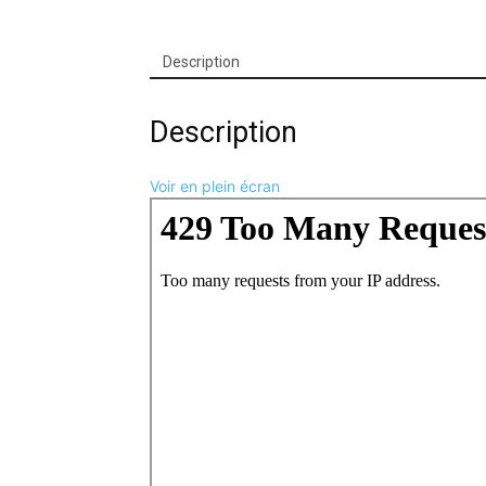
Description
Description
Voir en plein écran
Aller
au
contenu
PDF