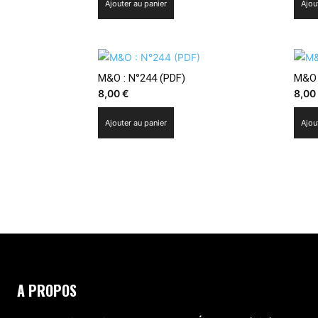
ancien
Ajouter au panier
Ajou
M&O : N°244 (PDF)
M&O 
8,00
€
8,0
Ajouter au panier
Ajou
A PROPOS