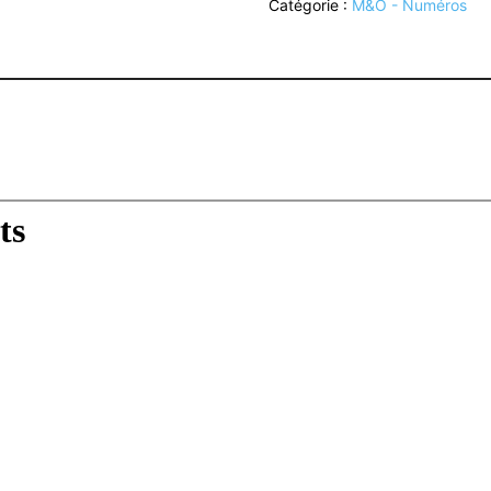
Catégorie :
M&O - Numéros
:
N°259
(PDF)