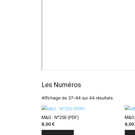
Les Numéros
Trié
Affichage de 37–44 sur 44 résultats
du
plus
récent
M&O : N°250 (PDF)
M&O 
au
8,00
€
8,0
plus