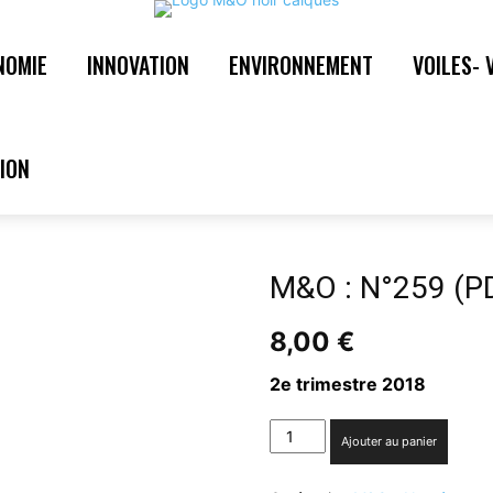
NOMIE
INNOVATION
ENVIRONNEMENT
VOILES- 
M&O : N°259 (P
8,00
€
2e trimestre 2018
quantité
Ajouter au panier
de
M&O