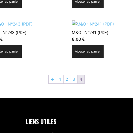
ter au panier
Ajouter au panier
: N°243 (PDF)
M&O : N°241 (PDF)
0
€
8,00
€
ter au panier
Ajouter au panier
←
1
2
3
4
LIENS UTILES