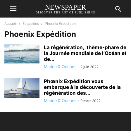
NEWSPAPER
DISCOVER THE ART OF PUBLISHING
Accueil
Étiquettes
Phoenix Expédition
Phoenix Expédition
La régénération, thème-phare de
la Journée mondiale de l’Océan et
de...
Marine & Oceans
-
2 juin 2022
Phœnix Expédition vous
embarque à la découverte de la
régénération des...
Marine & Oceans
-
9 mars 2022