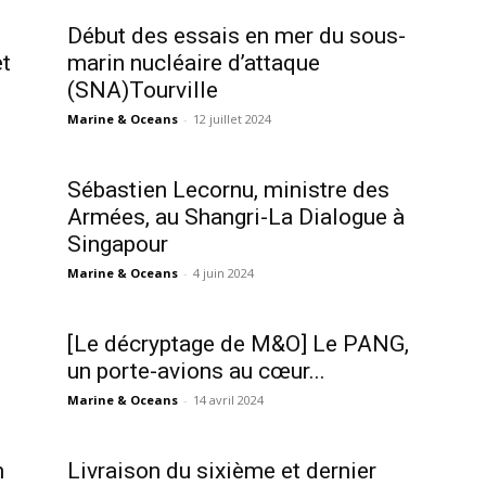
Début des essais en mer du sous-
et
marin nucléaire d’attaque
(SNA)Tourville
Marine & Oceans
-
12 juillet 2024
Sébastien Lecornu, ministre des
Armées, au Shangri-La Dialogue à
Singapour
Marine & Oceans
-
4 juin 2024
[Le décryptage de M&O] Le PANG,
un porte-avions au cœur...
Marine & Oceans
-
14 avril 2024
n
Livraison du sixième et dernier