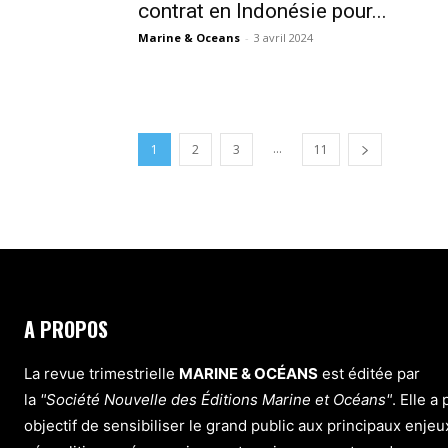
contrat en Indonésie pour...
Marine & Oceans
-
3 avril 2024
...
1
2
3
11
A PROPOS
La revue trimestrielle
MARINE & OCÉANS
est éditée par
la
"Société Nouvelle des Éditions Marine et Océans"
. Elle a
objectif de sensibiliser le grand public aux principaux enjeu