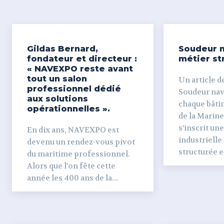
Gildas Bernard,
Soudeur n
fondateur et directeur :
métier st
« NAVEXPO reste avant
tout un salon
Un article de
professionnel dédié
Soudeur naval Derr
aux solutions
chaque bâti
opérationnelles ».
de la Marine
s’inscrit un
En dix ans, NAVEXPO est
industrielle
devenu un rendez-vous pivot
structurée et
du maritime professionnel.
Alors que l'on fête cette
année les 400 ans de la...