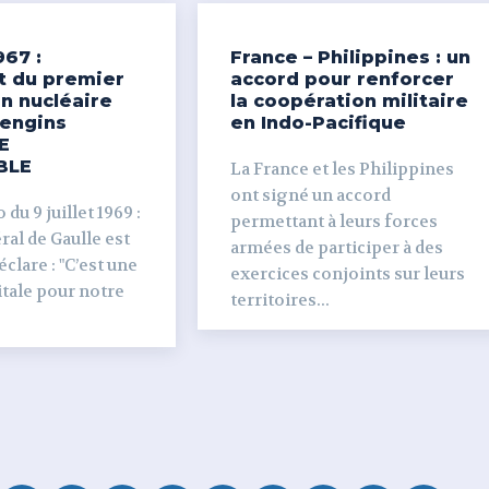
967 :
France – Philippines : un
t du premier
accord pour renforcer
n nucléaire
la coopération militaire
’engins
en Indo-Pacifique
E
BLE
La France et les Philippines
ont signé un accord
du 9 juillet 1969 :
permettant à leurs forces
al de Gaulle est
armées de participer à des
clare : "C’est une
exercices conjoints sur leurs
tale pour notre
territoires...