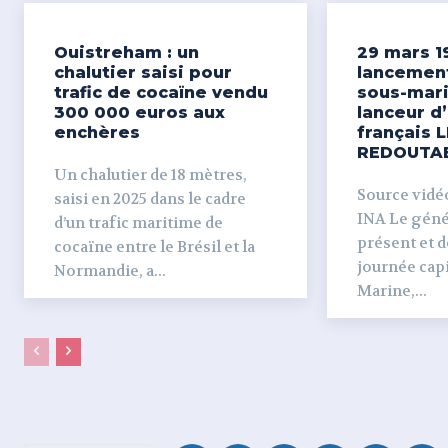
Ouistreham : un
29 mars 1
chalutier saisi pour
lancemen
trafic de cocaïne vendu
sous-mari
300 000 euros aux
lanceur d
enchères
français L
REDOUTA
Un chalutier de 18 mètres,
Source vidéo 
saisi en 2025 dans le cadre
INA Le génér
d’un trafic maritime de
présent et dé
cocaïne entre le Brésil et la
journée capi
Normandie, a...
Marine,...