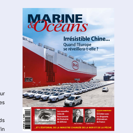
ur
es
ds
in