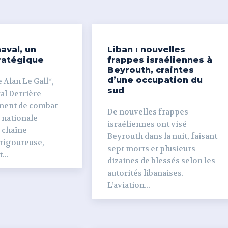
aval, un
Liban : nouvelles
ratégique
frappes israéliennes à
Beyrouth, craintes
d’une occupation du
 Alan Le Gall*,
sud
ière
ment de combat
De nouvelles frappes
 nationale
israéliennes ont visé
e chaîne
Beyrouth dans la nuit, faisant
 rigoureuse,
sept morts et plusieurs
...
dizaines de blessés selon les
autorités libanaises.
L’aviation...