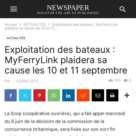
NEWSPAPER
DISCOVER THE ART OF PUBLISHING
Accueil
ACTUALITÉS
Exploitation des bateaux : MyFerryLink
plaidera sa cause les 10 et 11...
ACTUALITÉS
Exploitation des bateaux :
MyFerryLink plaidera sa
cause les 10 et 11 septembre
510
0
Par
-
4 juillet 2013
La Scop (coopérative ouvrière), qui a fait appel mercredi
du 6 juin de la décision de la commission de la
concurrence britannique, sera fixée sur son sort fin