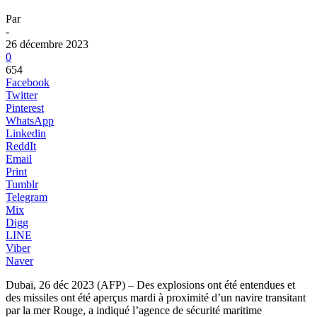
Par
-
26 décembre 2023
0
654
Facebook
Twitter
Pinterest
WhatsApp
Linkedin
ReddIt
Email
Print
Tumblr
Telegram
Mix
Digg
LINE
Viber
Naver
Dubaï, 26 déc 2023 (AFP) – Des explosions ont été entendues et
des missiles ont été aperçus mardi à proximité d’un navire transitant
par la mer Rouge, a indiqué l’agence de sécurité maritime