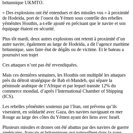
britannique UKMTO.
« Des explosions ont été entendues et des missiles vus » à proximité
de Hodeida, port de l’ouest du Yémen sous contrôle des rebelles
yéménites Houthis, a-t-elle ajouté en précisant que le navire et son
équipage étaient en sécurité.
Plus tôt mardi, deux autres explosions ont retenti à proximité d’un
autre navire, également au large de Hodeida, a dit l’agence maritime
britannique, sans faire état de dégâts ou de victime. Et le bateau a
poursuivi son trajet
Ces attaques n’ont pas été revendiquées.
Mais ces dernières semaines, les Houthis ont multiplié les attaques
près du détroit stratégique de Bab el-Mandeb, qui sépare la
péninsule arabique de l’Afrique et par lequel transite 12% du
commerce mondial, d’après l’International Chamber of Shipping
(ICS).
Les rebelles yéménites soutenus par l’Iran, ont prévenu qu’ils
viseraient, en solidarité avec Gaza, des navires naviguant en mer
Rouge au large des côtes du Yémen ayant des liens avec Israël.
Plusieurs missiles et drones ont été abattus par des navires de guerre
américains, français et britanniques qui patrouillent dans la zone.