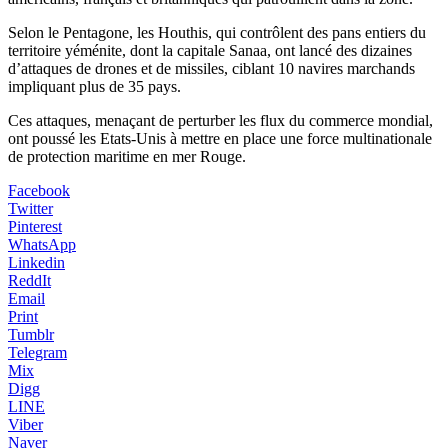
Selon le Pentagone, les Houthis, qui contrôlent des pans entiers du
territoire yéménite, dont la capitale Sanaa, ont lancé des dizaines
d’attaques de drones et de missiles, ciblant 10 navires marchands
impliquant plus de 35 pays.
Ces attaques, menaçant de perturber les flux du commerce mondial,
ont poussé les Etats-Unis à mettre en place une force multinationale
de protection maritime en mer Rouge.
Facebook
Twitter
Pinterest
WhatsApp
Linkedin
ReddIt
Email
Print
Tumblr
Telegram
Mix
Digg
LINE
Viber
Naver