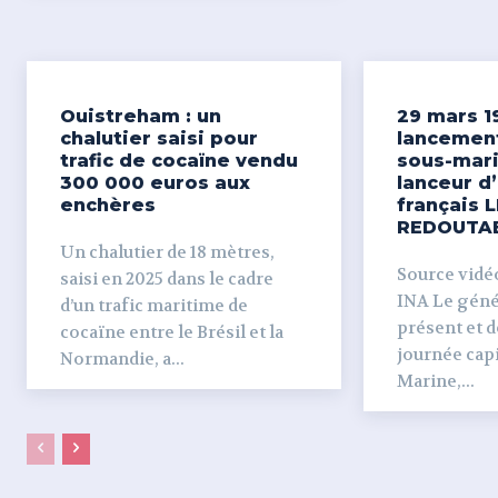
Ouistreham : un
29 mars 1
chalutier saisi pour
lancemen
trafic de cocaïne vendu
sous-mari
300 000 euros aux
lanceur d
enchères
français L
REDOUTA
Un chalutier de 18 mètres,
Source vidéo 
saisi en 2025 dans le cadre
INA Le génér
d’un trafic maritime de
présent et dé
cocaïne entre le Brésil et la
journée capi
Normandie, a...
Marine,...