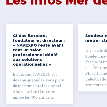
Les Infos Mer 
Gildas Bernard,
Soudeur n
fondateur et directeur :
métier st
« NAVEXPO reste avant
tout un salon
Un article de
professionnel dédié
Soudeur naval Derr
aux solutions
chaque bâti
opérationnelles ».
de la Marine
s’inscrit un
En dix ans, NAVEXPO est
industrielle
devenu un rendez-vous pivot
structurée et
du maritime professionnel.
Alors que l'on fête cette
année les 400 ans de la...