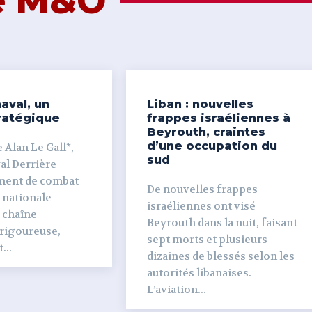
de M&O
aval, un
Liban : nouvelles
ratégique
frappes israéliennes à
Beyrouth, craintes
d’une occupation du
 Alan Le Gall*,
sud
ière
ment de combat
De nouvelles frappes
 nationale
israéliennes ont visé
e chaîne
Beyrouth dans la nuit, faisant
 rigoureuse,
sept morts et plusieurs
...
dizaines de blessés selon les
autorités libanaises.
L’aviation...