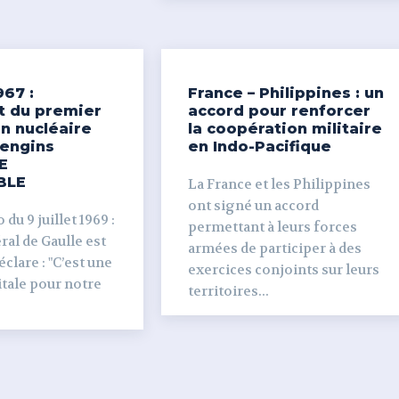
967 :
France – Philippines : un
t du premier
accord pour renforcer
n nucléaire
la coopération militaire
’engins
en Indo-Pacifique
E
BLE
La France et les Philippines
ont signé un accord
du 9 juillet 1969 :
permettant à leurs forces
al de Gaulle est
armées de participer à des
clare : "C’est une
exercices conjoints sur leurs
tale pour notre
territoires...