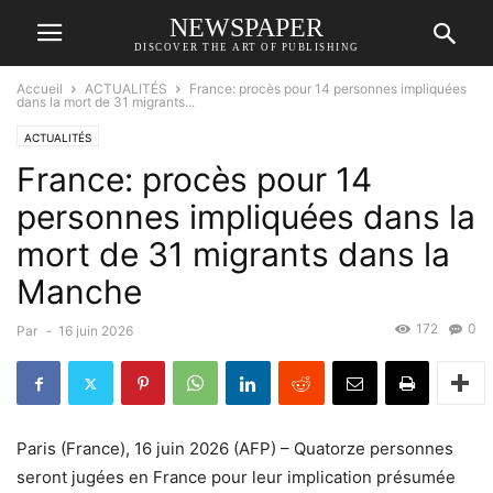
NEWSPAPER
DISCOVER THE ART OF PUBLISHING
Accueil
ACTUALITÉS
France: procès pour 14 personnes impliquées
dans la mort de 31 migrants...
ACTUALITÉS
France: procès pour 14
personnes impliquées dans la
mort de 31 migrants dans la
Manche
172
0
Par
-
16 juin 2026
Paris (France), 16 juin 2026 (AFP) – Quatorze personnes
seront jugées en France pour leur implication présumée