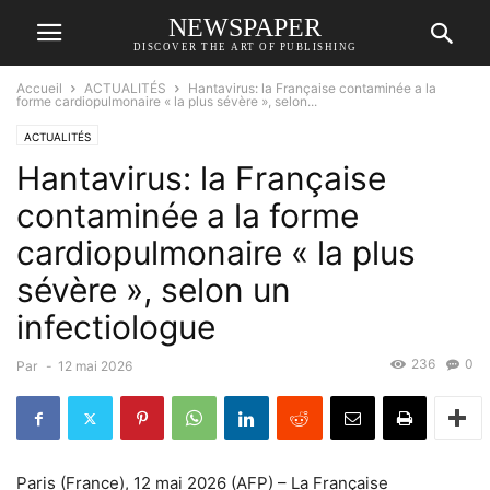
NEWSPAPER
DISCOVER THE ART OF PUBLISHING
Accueil
ACTUALITÉS
Hantavirus: la Française contaminée a la
forme cardiopulmonaire « la plus sévère », selon...
ACTUALITÉS
Hantavirus: la Française
contaminée a la forme
cardiopulmonaire « la plus
sévère », selon un
infectiologue
236
0
Par
-
12 mai 2026
Paris (France), 12 mai 2026 (AFP) – La Française