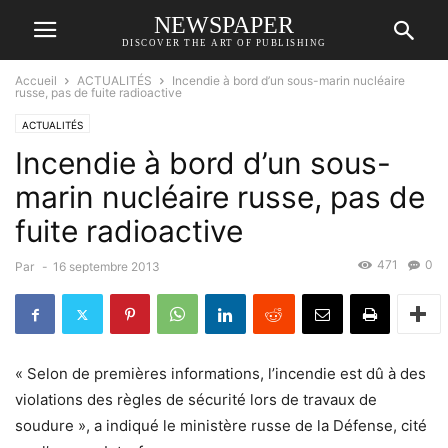
NEWSPAPER
DISCOVER THE ART OF PUBLISHING
Accueil
ACTUALITÉS
Incendie à bord d’un sous-marin nucléaire
russe, pas de fuite radioactive
ACTUALITÉS
Incendie à bord d’un sous-
marin nucléaire russe, pas de
fuite radioactive
471
0
Par
-
16 septembre 2013
« Selon de premières informations, l’incendie est dû à des
violations des règles de sécurité lors de travaux de
soudure », a indiqué le ministère russe de la Défense, cité