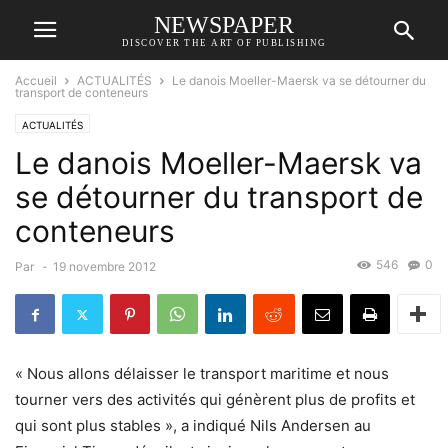
NEWSPAPER
DISCOVER THE ART OF PUBLISHING
Accueil
ACTUALITÉS
Le danois Moeller-Maersk va se détourner du
transport de conteneurs
ACTUALITÉS
Le danois Moeller-Maersk va
se détourner du transport de
conteneurs
546
0
Par
-
19 novembre 2012
« Nous allons délaisser le transport maritime et nous
tourner vers des activités qui génèrent plus de profits et
qui sont plus stables », a indiqué Nils Andersen au