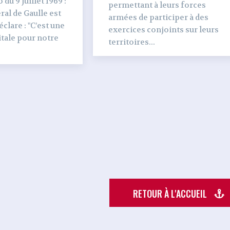
du 9 juillet 1969 :
permettant à leurs forces
al de Gaulle est
armées de participer à des
clare : "C’est une
exercices conjoints sur leurs
tale pour notre
territoires...
RETOUR À L'ACCUEIL