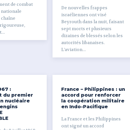
ment de combat
De nouvelles frappes
 nationale
israéliennes ont visé
e chaîne
Beyrouth dans la nuit, faisant
 rigoureuse,
sept morts et plusieurs
...
dizaines de blessés selon les
autorités libanaises.
L’aviation...
967 :
France – Philippines : un
t du premier
accord pour renforcer
n nucléaire
la coopération militaire
’engins
en Indo-Pacifique
E
BLE
La France et les Philippines
ont signé un accord