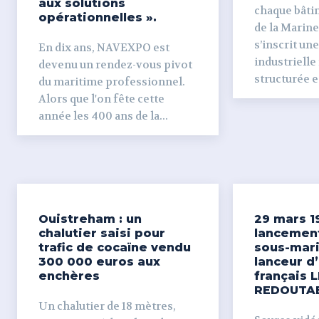
aux solutions
chaque bâti
opérationnelles ».
de la Marine
s’inscrit un
En dix ans, NAVEXPO est
industrielle
devenu un rendez-vous pivot
structurée et
du maritime professionnel.
Alors que l'on fête cette
année les 400 ans de la...
Ouistreham : un
29 mars 1
chalutier saisi pour
lancemen
trafic de cocaïne vendu
sous-mari
300 000 euros aux
lanceur d
enchères
français L
REDOUTA
Un chalutier de 18 mètres,