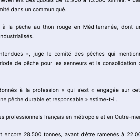
elèvement des quotas de 12.900 à 13.500 tonnes, « da
 Comité dans un communiqué.
t à la pêche au thon rouge en Méditerranée, dont u
industrialisés.
ntendues », juge le comité des pêches qui mention
riode de pêche pour les senneurs et la consolidation 
donnés à la profession » qui s’est « engagée sur cet
une pêche durable et responsable » estime-t-il.
s professionnels français en métropole et en Outre-mer
ent encore 28.500 tonnes, avant d’être ramenés à 22.0