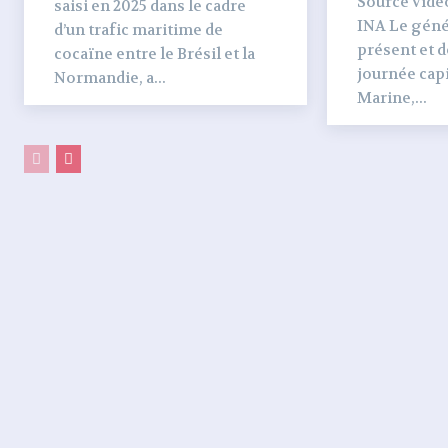
Source vidéo 
saisi en 2025 dans le cadre
INA Le génér
d’un trafic maritime de
présent et dé
cocaïne entre le Brésil et la
journée capi
Normandie, a...
Marine,...
PARTAGER