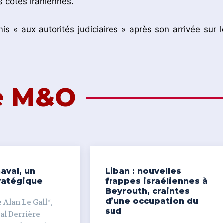
es côtes iraniennes.
is « aux autorités judiciaires » après son arrivée sur l
de M&O
aval, un
Liban : nouvelles
ratégique
frappes israéliennes à
Beyrouth, craintes
d’une occupation du
 Alan Le Gall*,
sud
ière