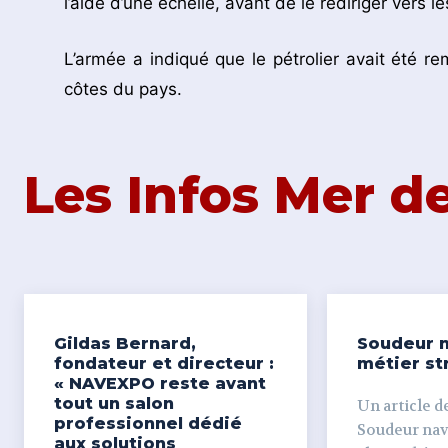
l’aide d’une échelle, avant de le rediriger vers l
L’armée a indiqué que le pétrolier avait été rem
côtes du pays.
Les Infos Mer 
Gildas Bernard,
Soudeur n
fondateur et directeur :
métier st
« NAVEXPO reste avant
tout un salon
Un article de
professionnel dédié
Soudeur naval Derr
aux solutions