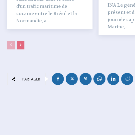
INA Le génér
d’un trafic maritime de
présent et dé
cocaïne entre le Brésil et la
journée capi
Normandie, a...
Marine,...
PARTAGER