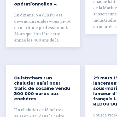
chaque bâti
opérationnelles ».
de la Marine
s’inscrit un
En dix ans, NAVEXPO est
industrielle
devenu un rendez-vous pivot
structurée et
du maritime professionnel.
Alors que l'on fête cette
année les 400 ans de la...
Ouistreham : un
29 mars 1
chalutier saisi pour
lancemen
trafic de cocaïne vendu
sous-mari
300 000 euros aux
lanceur d
enchères
français L
REDOUTA
Un chalutier de 18 mètres,
Source vidéo 
saisi en 2025 dans le cadre