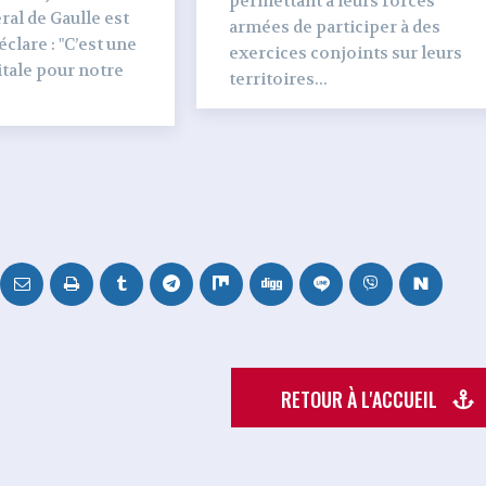
permettant à leurs forces
al de Gaulle est
armées de participer à des
clare : "C’est une
exercices conjoints sur leurs
tale pour notre
territoires...
RETOUR À L'ACCUEIL