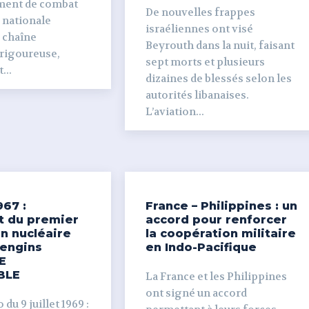
ment de combat
De nouvelles frappes
 nationale
israéliennes ont visé
e chaîne
Beyrouth dans la nuit, faisant
 rigoureuse,
sept morts et plusieurs
...
dizaines de blessés selon les
autorités libanaises.
L’aviation...
967 :
France – Philippines : un
t du premier
accord pour renforcer
n nucléaire
la coopération militaire
’engins
en Indo-Pacifique
E
BLE
La France et les Philippines
ont signé un accord
du 9 juillet 1969 :