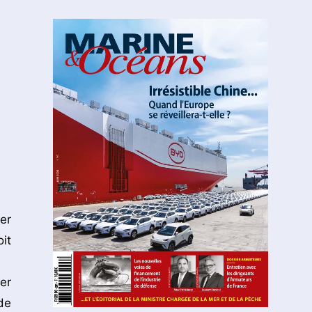
er
it
er
de