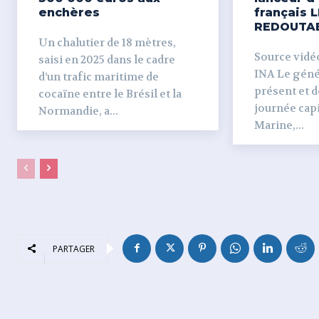
enchères
français L
REDOUTA
Un chalutier de 18 mètres,
Source vidéo 
saisi en 2025 dans le cadre
INA Le génér
d’un trafic maritime de
présent et dé
cocaïne entre le Brésil et la
journée capi
Normandie, a...
Marine,...
PARTAGER