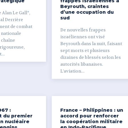
ratégique
frappes israéliennes à
Beyrouth, craintes
d’une occupation du
 Alan Le Gall*,
sud
ière
ment de combat
De nouvelles frappes
 nationale
israéliennes ont visé
e chaîne
Beyrouth dans la nuit, faisant
 rigoureuse,
sept morts et plusieurs
...
dizaines de blessés selon les
autorités libanaises.
L’aviation...
967 :
France – Philippines : un
t du premier
accord pour renforcer
n nucléaire
la coopération militaire
’engins
en Indo-Pacifique