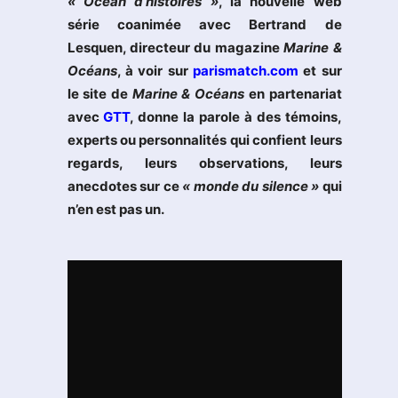
« Océan d’histoires »
, la nouvelle web
série coanimée avec Bertrand de
Lesquen, directeur du magazine
Marine &
Océans
, à voir sur
parismatch.com
et sur
le site de
Marine & Océans
en partenariat
avec
GTT
, donne la parole à des témoins,
experts ou personnalités qui confient leurs
regards, leurs observations, leurs
anecdotes sur ce
« monde du silence »
qui
n’en est pas un.