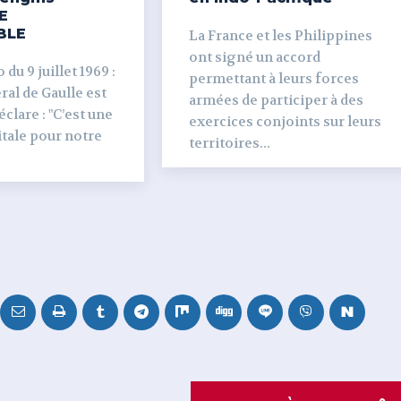
E
BLE
La France et les Philippines
ont signé un accord
du 9 juillet 1969 :
permettant à leurs forces
al de Gaulle est
armées de participer à des
clare : "C’est une
exercices conjoints sur leurs
tale pour notre
territoires...