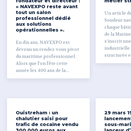
fondateur et directeur :
métier st
« NAVEXPO reste avant
tout un salon
Un article de
professionnel dédié
Soudeur naval Derr
aux solutions
chaque bâti
opérationnelles ».
de la Marine
s’inscrit un
En dix ans, NAVEXPO est
industrielle
devenu un rendez-vous pivot
structurée et
du maritime professionnel.
Alors que l'on fête cette
année les 400 ans de la...
Ouistreham : un
29 mars 1
chalutier saisi pour
lancemen
trafic de cocaïne vendu
sous-mari
300 000 euros aux
lanceur d