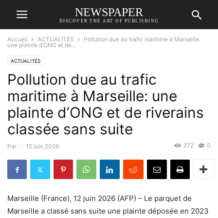
NEWSPAPER
DISCOVER THE ART OF PUBLISHING
Accueil
ACTUALITÉS
Pollution due au trafic maritime à Marseille:
une plainte d’ONG et de...
ACTUALITÉS
Pollution due au trafic
maritime à Marseille: une
plainte d’ONG et de riverains
classée sans suite
272
0
Par
-
12 juin 2026
Marseille (France), 12 juin 2026 (AFP) – Le parquet de
Marseille a classé sans suite une plainte déposée en 2023