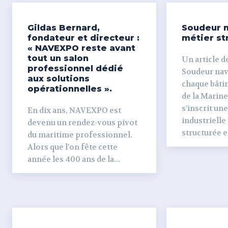
Gildas Bernard,
Soudeur n
fondateur et directeur :
métier st
« NAVEXPO reste avant
tout un salon
Un article de
professionnel dédié
Soudeur naval Derr
aux solutions
chaque bâti
opérationnelles ».
de la Marine
s’inscrit un
En dix ans, NAVEXPO est
industrielle
devenu un rendez-vous pivot
structurée et
du maritime professionnel.
Alors que l'on fête cette
année les 400 ans de la...