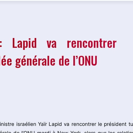
ie: Lapid va rencontrer
lée générale de l’ONU
stre israélien Yaïr Lapid va rencontrer le président tu