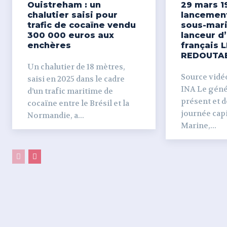
Ouistreham : un
29 mars 1
chalutier saisi pour
lancemen
trafic de cocaïne vendu
sous-mari
300 000 euros aux
lanceur d
enchères
français L
REDOUTA
Un chalutier de 18 mètres,
Source vidéo 
saisi en 2025 dans le cadre
INA Le génér
d’un trafic maritime de
présent et dé
cocaïne entre le Brésil et la
journée capi
Normandie, a...
Marine,...
PARTAGER