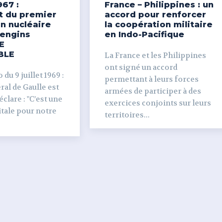
967 :
France – Philippines : un
t du premier
accord pour renforcer
n nucléaire
la coopération militaire
’engins
en Indo-Pacifique
E
BLE
La France et les Philippines
ont signé un accord
du 9 juillet 1969 :
permettant à leurs forces
al de Gaulle est
armées de participer à des
clare : "C’est une
exercices conjoints sur leurs
tale pour notre
territoires...