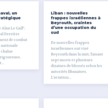
aval, un
Liban : nouvelles
ratégique
frappes israéliennes à
Beyrouth, craintes
d’une occupation du
 Alan Le Gall*,
sud
ière
ment de combat
De nouvelles frappes
 nationale
israéliennes ont visé
e chaîne
Beyrouth dans la nuit, faisant
 rigoureuse,
sept morts et plusieurs
...
dizaines de blessés selon les
autorités libanaises.
L’aviation...