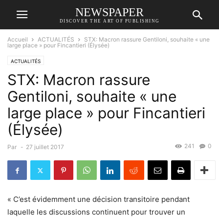
NEWSPAPER
DISCOVER THE ART OF PUBLISHING
Accueil
ACTUALITÉS
STX: Macron rassure Gentiloni, souhaite « une
large place » pour Fincantieri (Élysée)
ACTUALITÉS
STX: Macron rassure
Gentiloni, souhaite « une
large place » pour Fincantieri
(Élysée)
241
0
Par
-
27 juillet 2017
« C’est évidemment une décision transitoire pendant
laquelle les discussions continuent pour trouver un