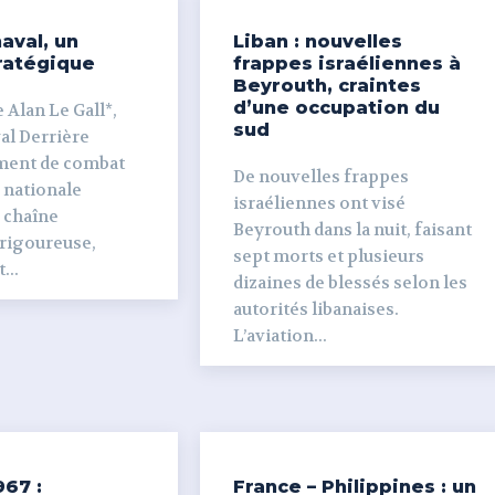
aval, un
Liban : nouvelles
ratégique
frappes israéliennes à
Beyrouth, craintes
d’une occupation du
 Alan Le Gall*,
sud
ière
ment de combat
De nouvelles frappes
 nationale
israéliennes ont visé
e chaîne
Beyrouth dans la nuit, faisant
 rigoureuse,
sept morts et plusieurs
...
dizaines de blessés selon les
autorités libanaises.
L’aviation...
967 :
France – Philippines : un