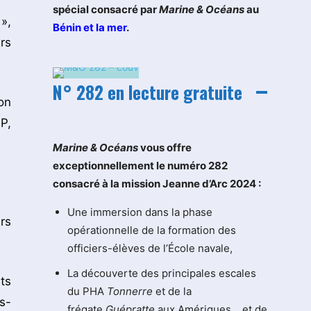
spécial consacré par
Marine & Océans
au
»,
Bénin et la mer
.
rs
N° 282 en lecture gratuite
on
P,
M
arine & Océans
vous offre
exceptionnellement le numéro 282
consacré à la mission Jeanne d’Arc 2024 :
Une immersion dans la phase
rs
opérationnelle de la formation des
officiers-élèves de l’École navale,
La découverte des principales escales
ts
du PHA
Tonnerre
et de la
s-
frégate
Guépratte
aux Amériques… et de