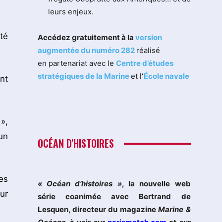
leurs enjeux.
té
Accédez gratuitement à la
version
augmentée du numéro 282
réalisé
en partenariat avec le
Centre d’études
stratégiques de la Marine
et l
‘
École navale
nt
»,
un
OCÉAN D'HISTOIRES
es
« Océan d’histoires »
, la nouvelle web
ur
série coanimée avec Bertrand de
Lesquen, directeur du magazine
Marine &