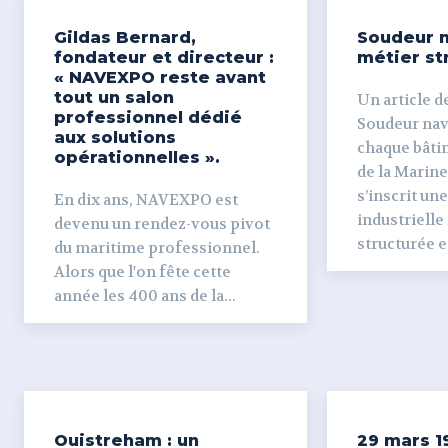
Gildas Bernard,
Soudeur n
fondateur et directeur :
métier st
« NAVEXPO reste avant
tout un salon
Un article de
professionnel dédié
Soudeur naval Derr
aux solutions
chaque bâti
opérationnelles ».
de la Marine
s’inscrit un
En dix ans, NAVEXPO est
industrielle
devenu un rendez-vous pivot
structurée et
du maritime professionnel.
Alors que l'on fête cette
année les 400 ans de la...
Ouistreham : un
29 mars 1