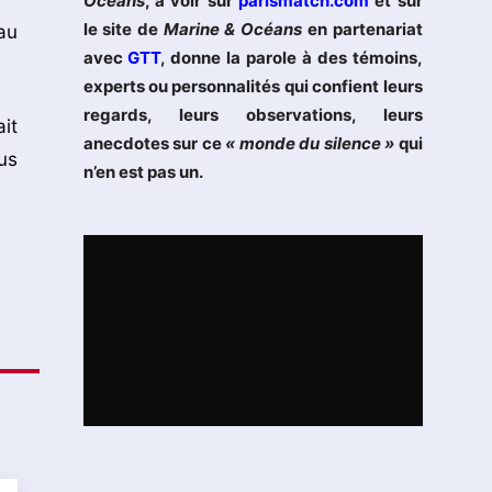
Océans
, à voir sur
parismatch.com
et sur
le site de
Marine & Océans
en partenariat
au
avec
GTT
, donne la parole à des témoins,
experts ou personnalités qui confient leurs
regards, leurs observations, leurs
it
anecdotes sur ce
« monde du silence »
qui
us
n’en est pas un.