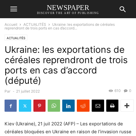
NEWSPAPER
DISCOVER THE ART OF PUBLISHING
Accueil
ACTUALITÉS
Ukraine: les exportations de céréales
reprendront de trois ports en cas d’accord...
ACTUALITÉS
Ukraine: les exportations de
céréales reprendront de trois
ports en cas d’accord
(député)
610
0
Par
-
21 juillet 2022
Kiev (Ukraine), 21 juil 2022 (AFP) – Les exportations de
céréales bloquées en Ukraine en raison de l’invasion russe