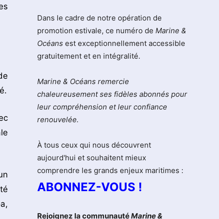
es
Dans le cadre de notre opération de
promotion estivale, ce numéro de
Marine &
Océans
est exceptionnellement accessible
gratuitement et en intégralité.
de
Marine & Océans remercie
é.
chaleureusement ses fidèles abonnés pour
leur compréhension et leur confiance
ec
renouvelée.
le
À tous ceux qui nous découvrent
aujourd'hui et souhaitent mieux
comprendre les grands enjeux maritimes :
un
ABONNEZ-VOUS !
té
a,
Rejoignez la communauté
Marine &