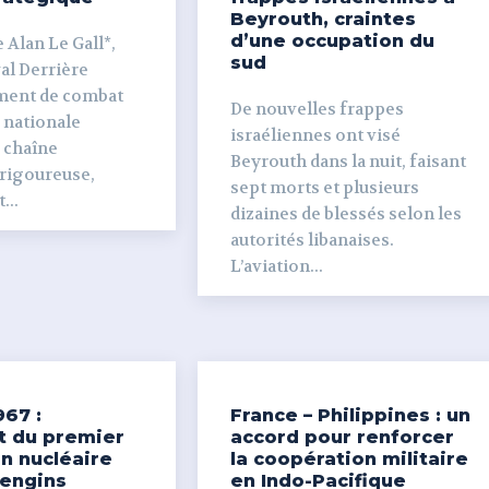
Beyrouth, craintes
d’une occupation du
 Alan Le Gall*,
sud
ière
ment de combat
De nouvelles frappes
 nationale
israéliennes ont visé
e chaîne
Beyrouth dans la nuit, faisant
 rigoureuse,
sept morts et plusieurs
...
dizaines de blessés selon les
autorités libanaises.
L’aviation...
967 :
France – Philippines : un
t du premier
accord pour renforcer
n nucléaire
la coopération militaire
’engins
en Indo-Pacifique