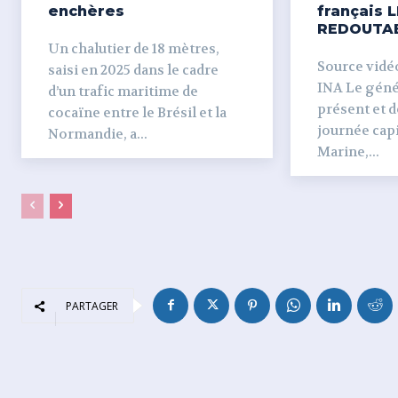
enchères
français L
REDOUTA
Un chalutier de 18 mètres,
Source vidéo 
saisi en 2025 dans le cadre
INA Le génér
d’un trafic maritime de
présent et dé
cocaïne entre le Brésil et la
journée capi
Normandie, a...
Marine,...
PARTAGER