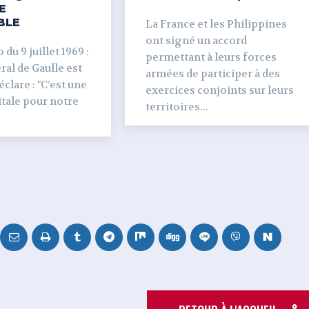
E
BLE
La France et les Philippines
ont signé un accord
du 9 juillet 1969 :
permettant à leurs forces
al de Gaulle est
armées de participer à des
clare : "C’est une
exercices conjoints sur leurs
tale pour notre
territoires...