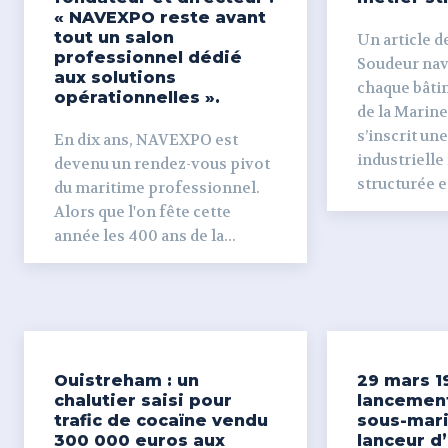
« NAVEXPO reste avant
tout un salon
Un article de
professionnel dédié
Soudeur naval Derr
aux solutions
chaque bâti
opérationnelles ».
de la Marine
s’inscrit un
En dix ans, NAVEXPO est
industrielle
devenu un rendez-vous pivot
structurée et
du maritime professionnel.
Alors que l'on fête cette
année les 400 ans de la...
Ouistreham : un
29 mars 1
chalutier saisi pour
lancemen
trafic de cocaïne vendu
sous-mari
300 000 euros aux
lanceur d