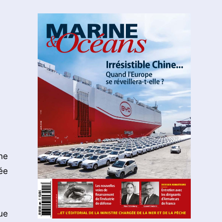
ne
ée
ue