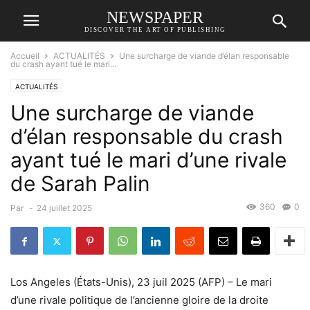
NEWSPAPER
DISCOVER THE ART OF PUBLISHING
Accueil
ACTUALITÉS
Une surcharge de viande d’élan responsable
du crash ayant tué le mari...
ACTUALITÉS
Une surcharge de viande
d’élan responsable du crash
ayant tué le mari d’une rivale
de Sarah Palin
360
0
Par
-
24 juillet 2025
Los Angeles (États-Unis), 23 juil 2025 (AFP) – Le mari
d’une rivale politique de l’ancienne gloire de la droite