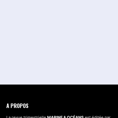
A PROPOS
La revue trimestrielle
MARINE & OCÉANS
est éditée par