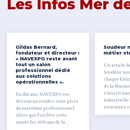
Les Infos Mer 
Gildas Bernard,
Soudeur n
fondateur et directeur :
métier st
« NAVEXPO reste avant
tout un salon
Un article de
professionnel dédié
Soudeur naval Derr
aux solutions
chaque bâti
opérationnelles ».
de la Marine
s’inscrit un
En dix ans, NAVEXPO est
industrielle
devenu un rendez-vous pivot
structurée et
du maritime professionnel.
Alors que l'on fête cette
année les 400 ans de la...