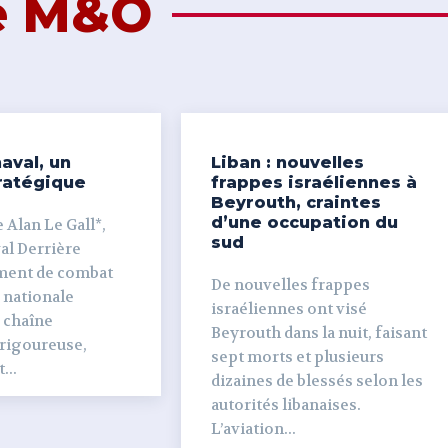
de M&O
aval, un
Liban : nouvelles
ratégique
frappes israéliennes à
Beyrouth, craintes
d’une occupation du
 Alan Le Gall*,
sud
ière
ment de combat
De nouvelles frappes
 nationale
israéliennes ont visé
e chaîne
Beyrouth dans la nuit, faisant
 rigoureuse,
sept morts et plusieurs
...
dizaines de blessés selon les
autorités libanaises.
L’aviation...