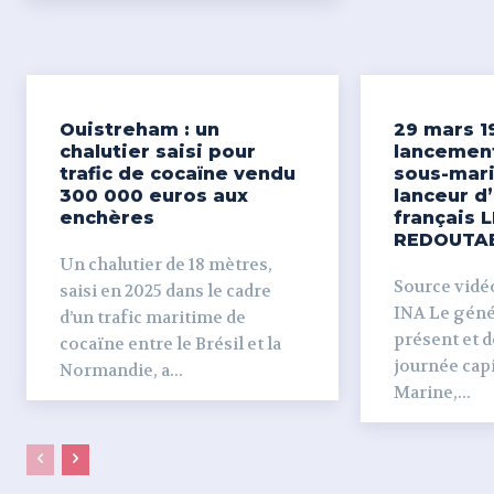
Ouistreham : un
29 mars 1
chalutier saisi pour
lancemen
trafic de cocaïne vendu
sous-mari
300 000 euros aux
lanceur d
enchères
français L
REDOUTA
Un chalutier de 18 mètres,
Source vidéo 
saisi en 2025 dans le cadre
INA Le génér
d’un trafic maritime de
présent et dé
cocaïne entre le Brésil et la
journée capi
Normandie, a...
Marine,...