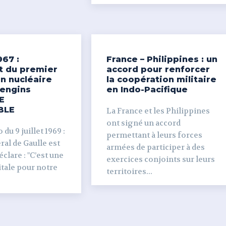
967 :
France – Philippines : un
t du premier
accord pour renforcer
n nucléaire
la coopération militaire
’engins
en Indo-Pacifique
E
BLE
La France et les Philippines
ont signé un accord
du 9 juillet 1969 :
permettant à leurs forces
al de Gaulle est
armées de participer à des
clare : "C’est une
exercices conjoints sur leurs
tale pour notre
territoires...