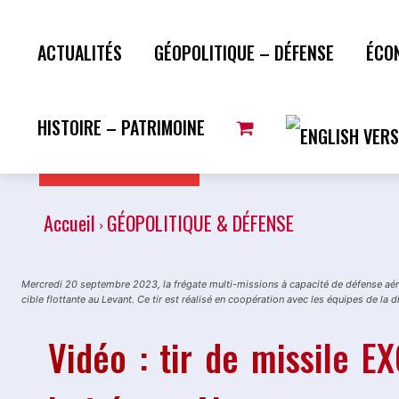
ACTUALITÉS
GÉOPOLITIQUE – DÉFENSE
ÉCO
HISTOIRE – PATRIMOINE
Plus de lecture
Accueil
GÉOPOLITIQUE & DÉFENSE
Mercredi 20 septembre 2023, la frégate multi-missions à capacité de défense aé
cible flottante au Levant. Ce tir est réalisé en coopération avec les équipes de la 
Vidéo : tir de missile 