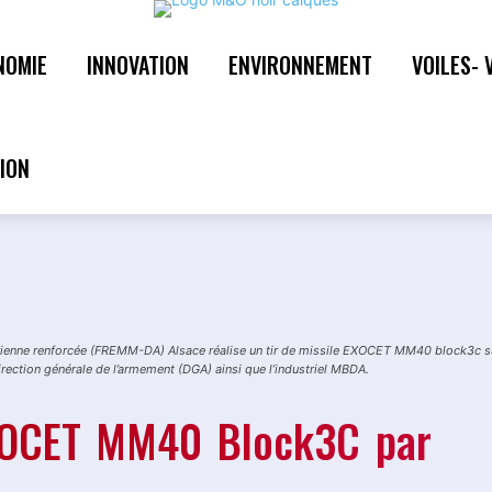
NOMIE
INNOVATION
ENVIRONNEMENT
VOILES- 
rienne renforcée (FREMM-DA) Alsace réalise un tir de missile EXOCET MM40 block3c s
direction générale de l’armement (DGA) ainsi que l’industriel MBDA.
EXOCET MM40 Block3C par