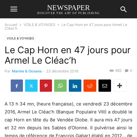
NEWSPAPER
DISCOVER THE ART OF PUBLISHING
Accueil
VOILE & VOYAGES
Le Cap Horn en 47 jours pour Armel Le
Cléac’h
VOILE & VOYAGES
Le Cap Horn en 47 jours pour
Armel Le Cléac’h
682
0
Par
Marine & Oceans
-
23 décembre 2016
A 13 h 34 mn, (heure française), ce vendredi 23 décembre
2016, Armel Le Cléac’h (Banque Populaire VIII) a doublé le
cap Horn en tête du 8e Vendée Globe. Il aura mis 47 jours
et 32 mn depuis les Sables d’Olonne. Il pulvérise ainsi le
temps de référence de François Gabart établi en 2012… de