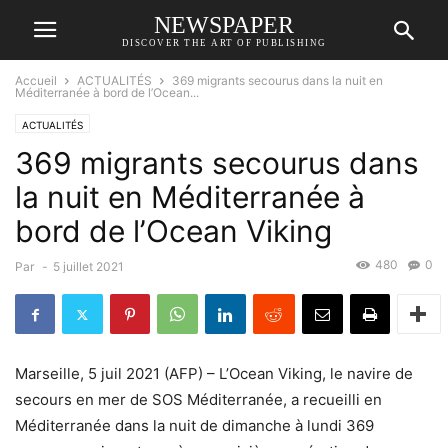
NEWSPAPER
DISCOVER THE ART OF PUBLISHING
Accueil
ACTUALITÉS
369 migrants secourus dans la nuit en
Méditerranée à bord de l’Ocean...
ACTUALITÉS
369 migrants secourus dans
la nuit en Méditerranée à
bord de l’Ocean Viking
480
0
Par
-
5 juillet 2021
Marseille, 5 juil 2021 (AFP) – L’Ocean Viking, le navire de
secours en mer de SOS Méditerranée, a recueilli en
Méditerranée dans la nuit de dimanche à lundi 369