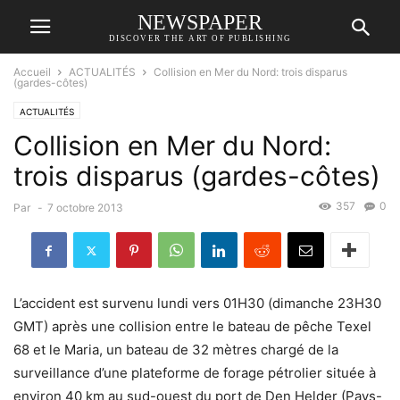
NEWSPAPER
DISCOVER THE ART OF PUBLISHING
Accueil
ACTUALITÉS
Collision en Mer du Nord: trois disparus
(gardes-côtes)
ACTUALITÉS
Collision en Mer du Nord:
trois disparus (gardes-côtes)
357
0
Par
-
7 octobre 2013
L’accident est survenu lundi vers 01H30 (dimanche 23H30
GMT) après une collision entre le bateau de pêche Texel
68 et le Maria, un bateau de 32 mètres chargé de la
surveillance d’une plateforme de forage pétrolier située à
environ 40 km au sud-ouest du port de Den Helder (Pays-