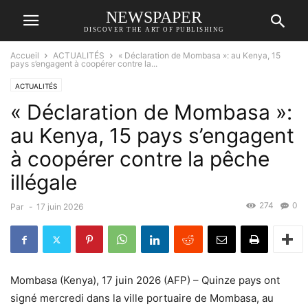
NEWSPAPER
DISCOVER THE ART OF PUBLISHING
Accueil
ACTUALITÉS
« Déclaration de Mombasa »: au Kenya, 15
pays s’engagent à coopérer contre la...
ACTUALITÉS
« Déclaration de Mombasa »:
au Kenya, 15 pays s’engagent
à coopérer contre la pêche
illégale
274
0
Par
-
17 juin 2026
Mombasa (Kenya), 17 juin 2026 (AFP) – Quinze pays ont
signé mercredi dans la ville portuaire de Mombasa, au