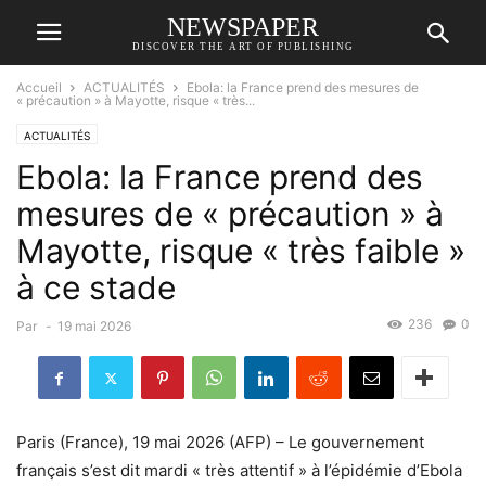
NEWSPAPER
DISCOVER THE ART OF PUBLISHING
Accueil
ACTUALITÉS
Ebola: la France prend des mesures de
« précaution » à Mayotte, risque « très...
ACTUALITÉS
Ebola: la France prend des
mesures de « précaution » à
Mayotte, risque « très faible »
à ce stade
236
0
Par
-
19 mai 2026
Paris (France), 19 mai 2026 (AFP) – Le gouvernement
français s’est dit mardi « très attentif » à l’épidémie d’Ebola