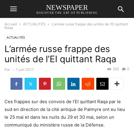
NEWSPAPER
DISCOVER THE ART OF PUBLISHING
Accueil
ACTUALITÉS
L’armée russe frappe des unités de l’EI quittant
Raqa
ACTUALITÉS
L’armée russe frappe des
unités de l’EI quittant Raqa
292
0
Par
-
1 juin 2017
Ces frappes sur des convois de l’EI quittant Raqa par le
sud en direction de la cité antique de Palmyre ont eu lieu
le 25 mai et dans les nuits du 29 et 30 mai, selon un
communiqué du ministère russe de la Défense.